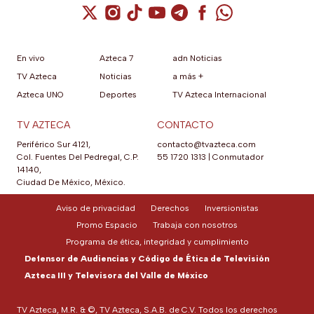
Cuenta de X / Twitter (se abre en una nuev
Cuenta de Instagram (se abre en una n
Cuenta de TikTok (se abre en una
Cuenta de YouTube (se abre 
Cuenta de Telegram (se a
Cuenta de Facebook 
Cuenta de Whats
En vivo
Azteca 7
adn Noticias
TV Azteca
Noticias
a más +
Azteca UNO
Deportes
TV Azteca Internacional
TV AZTECA
CONTACTO
Periférico Sur 4121,
contacto@tvazteca.com
Col. Fuentes Del Pedregal, C.P.
55 1720 1313
|
Conmutador
14140,
Ciudad De México, México.
Aviso de privacidad
Derechos
Inversionistas
Promo Espacio
Trabaja con nosotros
Programa de ética, integridad y cumplimiento
Defensor de Audiencias y Código de Ética de Televisión
Azteca III y Televisora del Valle de México
TV Azteca, M.R. & ©, TV Azteca, S.A.B. de C.V. Todos los derechos