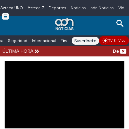
Azteca UNO
Azteca 7
Deportes
Noticias
adn Noticias
Video
Skip to main content
Suscríbete
ica
Seguridad
Internacional
Finanzas
adn Noticias Radio
Esp
TV En Vivo
ÚLTIMA HORA
Detienen