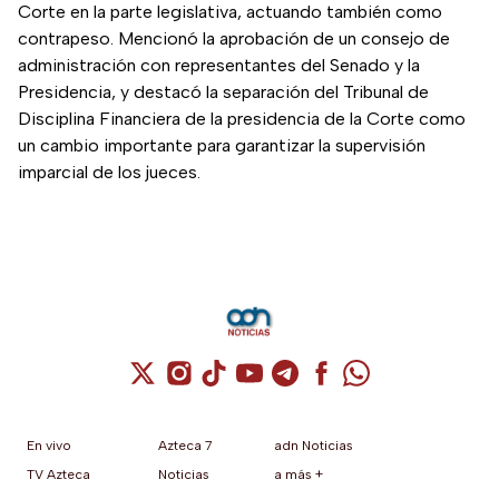
Corte en la parte legislativa, actuando también como
contrapeso. Mencionó la aprobación de un consejo de
administración con representantes del Senado y la
Presidencia, y destacó la separación del Tribunal de
Disciplina Financiera de la presidencia de la Corte como
un cambio importante para garantizar la supervisión
imparcial de los jueces.
Cuenta de X / Twitter (se abre en una nuev
Cuenta de Instagram (se abre en una n
Cuenta de TikTok (se abre en una
Cuenta de YouTube (se abre 
Cuenta de Telegram (se a
Cuenta de Facebook 
Cuenta de Whats
En vivo
Azteca 7
adn Noticias
TV Azteca
Noticias
a más +