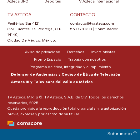
Azteca UNO
Deportes
TV Azteca Internacional
TV AZTECA
CONTACTO
Periférico Sur 4121,
contacto@tvazteca.com
Col. Fuentes Del Pedregal, C.P.
55 1720 1313
|
Conmutador
14140,
Ciudad De México, México.
Aviso de privacidad
Derechos
Inversionistas
Promo Espacio
Trabaja con nosotros
Programa de ética, integridad y cumplimiento
Defensor de Audiencias y Código de Ética de Televisión
Azteca III y Televisora del Valle de México
TV Azteca, M.R. & ©, TV Azteca, S.A.B. de C.V. Todos los derechos
reservados, 2025.
Queda prohibida la reproducción total o parcial sin la autorización
previa, expresa y por escrito de su titular.
Subir inicio