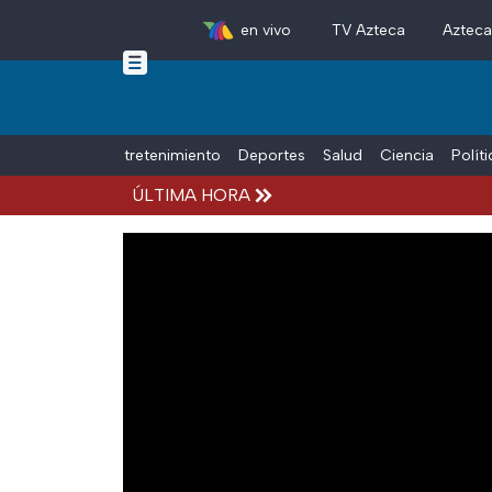
en vivo
TV Azteca
Aztec
Skip to main content
Tiempo Libre
Entretenimiento
Deportes
Salud
Ciencia
Polít
ÚLTIMA HORA