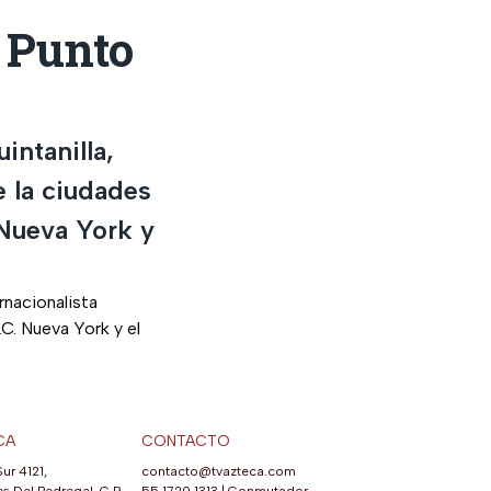
| Punto
intanilla,
e la ciudades
Nueva York y
rnacionalista
C. Nueva York y el
CA
CONTACTO
Sur 4121,
contacto@tvazteca.com
s Del Pedregal, C.P.
55 1720 1313
|
Conmutador