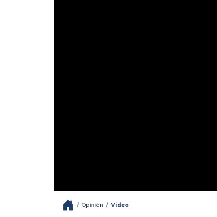
/
Opinión
/
Video