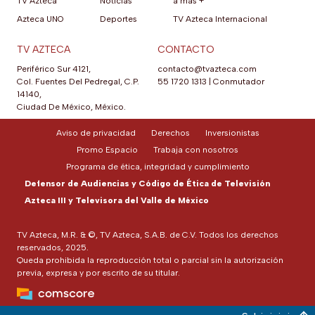
TV Azteca
Noticias
a más +
Azteca UNO
Deportes
TV Azteca Internacional
TV AZTECA
CONTACTO
Periférico Sur 4121,
contacto@tvazteca.com
Col. Fuentes Del Pedregal, C.P.
55 1720 1313
|
Conmutador
14140,
Ciudad De México, México.
Aviso de privacidad
Derechos
Inversionistas
Promo Espacio
Trabaja con nosotros
Programa de ética, integridad y cumplimiento
Defensor de Audiencias y Código de Ética de Televisión
Azteca III y Televisora del Valle de México
TV Azteca, M.R. & ©, TV Azteca, S.A.B. de C.V. Todos los derechos
reservados, 2025.
Queda prohibida la reproducción total o parcial sin la autorización
previa, expresa y por escrito de su titular.