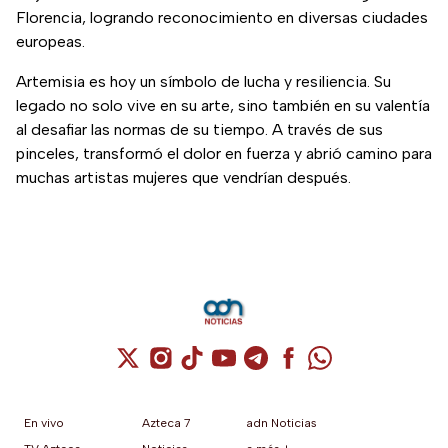
Florencia, logrando reconocimiento en diversas ciudades
europeas.
Artemisia es hoy un símbolo de lucha y resiliencia. Su
legado no solo vive en su arte, sino también en su valentía
al desafiar las normas de su tiempo. A través de sus
pinceles, transformó el dolor en fuerza y abrió camino para
muchas artistas mujeres que vendrían después.
Cuenta de X / Twitter (se abre en una nuev
Cuenta de Instagram (se abre en una n
Cuenta de TikTok (se abre en una
Cuenta de YouTube (se abre 
Cuenta de Telegram (se a
Cuenta de Facebook 
Cuenta de Whats
En vivo
Azteca 7
adn Noticias