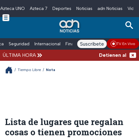
Azteca UNO
Azteca 7
Deportes
Noticias
adn Noticias
Video
Skip to main content
Suscríbete
ica
Seguridad
Internacional
Finanzas
adn Noticias Radio
Esp
TV En Vivo
ÚLTIMA HORA
Detienen al exgobe
/
Tiempo Libre
/
Nota
Lista de lugares que regalan
cosas o tienen promociones