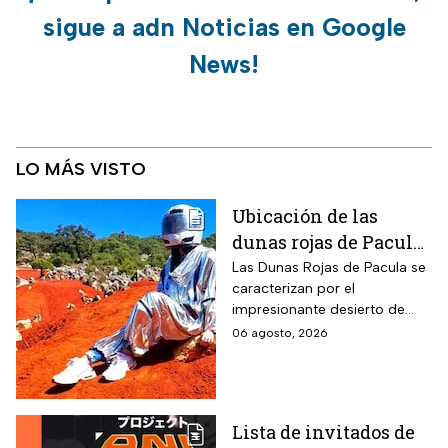
sigue a adn Noticias en Google
News!
LO MÁS VISTO
Ubicación de las
dunas rojas de Pacula,
un paisaje surrealista
Las Dunas Rojas de Pacula se
caracterizan por el
que te hará sentir en
impresionante desierto de
Marte
arena roja que se formó tras
06 agosto, 2026
un proceso geológico que
comenzó hace miles de años.
Lista de invitados de