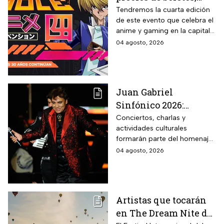
fechas y actividades
Tendremos la cuarta edición
de este evento que celebra el
confirmadas
anime y gaming en la capital
del país
04 agosto, 2026
Juan Gabriel
Sinfónico 2026:
¿Cuándo y dónde será
Conciertos, charlas y
actividades culturales
el aniversario
formarán parte del homenaje
luctuoso del Divo de
que recordará el legado del
04 agosto, 2026
Juárez?
“Divo de Juárez”. Conoce las
fechas, sedes y cómo asistir a
este evento gratuito.
Artistas que tocarán
en The Dream Nite del