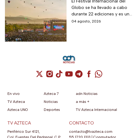
Festival
El Festival Internacional del
Globo se ha llevado a cabo
Internacional del
durante 22 ediciones y es uno
Globo 2026
de los espectáculos masivos
04 agosto, 2026
más destacados del país.
Cuenta de X / Twitter (se abre en una nuev
Cuenta de Instagram (se abre en una n
Cuenta de TikTok (se abre en una
Cuenta de YouTube (se abre 
Cuenta de Telegram (se a
Cuenta de Facebook 
Cuenta de Whats
En vivo
Azteca 7
adn Noticias
TV Azteca
Noticias
a más +
Azteca UNO
Deportes
TV Azteca Internacional
TV AZTECA
CONTACTO
Periférico Sur 4121,
contacto@tvazteca.com
Col. Fuentes Del Pedregal, C.P.
55 1720 1313
|
Conmutador