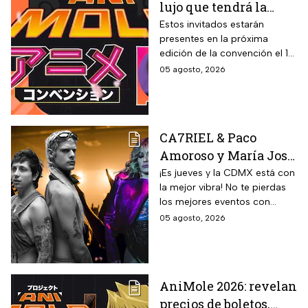
lujo que tendrá la
Animole 2026
Estos invitados estarán
presentes en la próxima
edición de la convención el 12
y 13 de septiembre
05 agosto, 2026
CA7RIEL & Paco
Amoroso y María José
prenden la CDMX este
¡Es jueves y la CDMX está con
la mejor vibra! No te pierdas
jueves 6 de agosto;
los mejores eventos con
sedes, horarios y
artistas de primer nivel.
05 agosto, 2026
precios de boletos
AniMole 2026: revelan
precios de boletos,