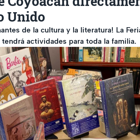
de Coyoacán directamen
o Unido
ntes de la cultura y la literatura! La Feri
endrá actividades para toda la familia.