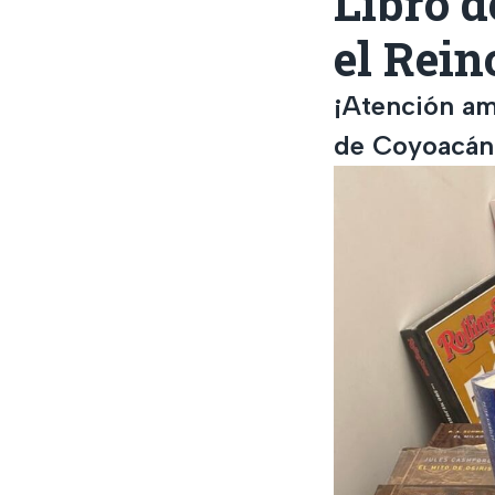
Libro 
el Rein
¡Atención ama
de Coyoacán t