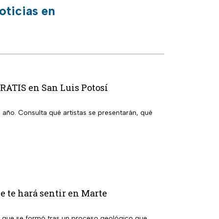
oticias en
GRATIS en San Luis Potosí
l año. Consulta qué artistas se presentarán, qué
ue te hará sentir en Marte
ja que se formó tras un proceso geológico que