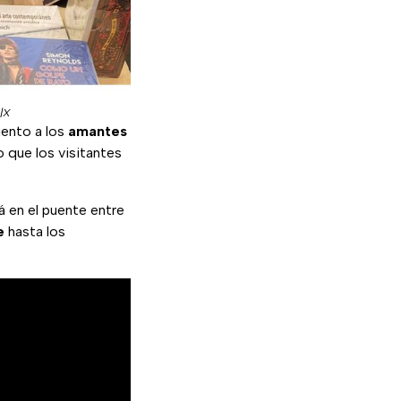
|X
iento a los
amantes
o que los visitantes
á en el puente entre
e
hasta los