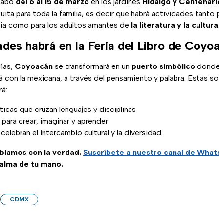
 cabo
del 6 al 15 de marzo
en los jardines
Hidalgo y Centenari
ta para toda la familia, es decir que habrá actividades tanto 
lia como para los adultos amantes de
la literatura y la cultura
ades habrá en la Feria del Libro de Coyo
días,
Coyoacán
se transformará en un
puerto simbólico
donde 
rá con la mexicana, a través del pensamiento y palabra. Estas so
rá:
ticas que cruzan lenguajes y disciplinas
s para crear, imaginar y aprender
celebran el intercambio cultural y la diversidad
ablamos con la verdad.
Suscríbete a nuestro canal de Wha
palma de tu mano.
CDMX