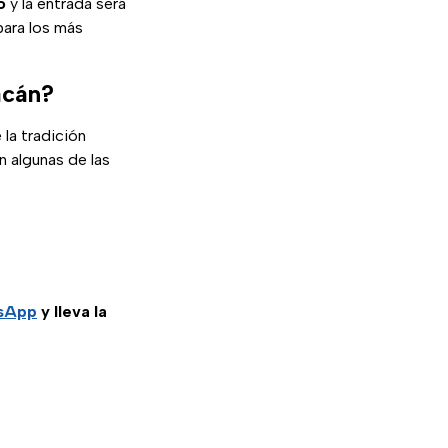
o
y la entrada será
para los más
.
acán?
la tradición
n algunas de las
tsApp
y lleva la