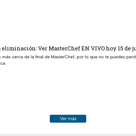
a eliminación: Ver MasterChef EN VIVO hoy 15 de j
más cerca de la final de MasterChef, por lo que no te puedes perde
ca.
Ver más historias sobre este tema
Ver más