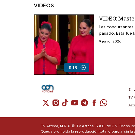
VIDEOS
VIDEO: Master
Las concursantes 
pasado. Esta fue 
9 junio, 2026
0:15
En 
TV 
Cuenta de X / Twitter (se abre en una n
Cuenta de Instagram (se abre en u
Cuenta de TikTok (se abre en 
Cuenta de YouTube (se ab
Cuenta de Telegram (
Cuenta de Facebo
Cuenta de Wh
Azt
TV Azteca, M.R. & ©, TV Azteca, S.A.B. de C.V. Todos l
Queda prohibida la reproducción total o parcial sin la 