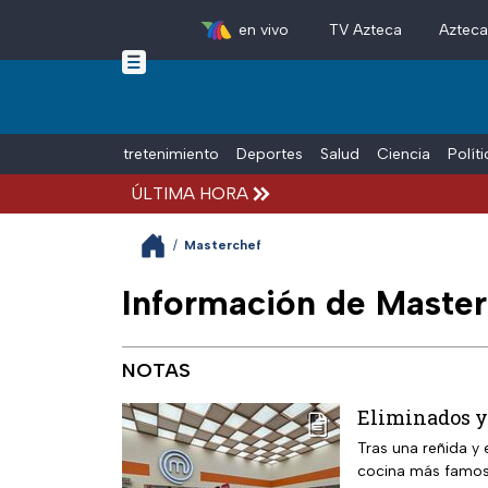
en vivo
TV Azteca
Aztec
Skip to main content
Tiempo Libre
Entretenimiento
Deportes
Salud
Ciencia
Polít
ÚLTIMA HORA
/
Masterchef
Información de Master
NOTAS
Eliminados y
Tras una reñida y 
cocina más famos