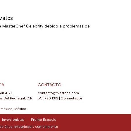
valos
de MasterChef Celebrity debido a problemas del
CA
CONTACTO
Sur 4121,
contacto@tvazteca.com
s Del Pedregal, C.P.
55 1720 1313
|
Conmutador
México, México.
Inversionistas
Promo Espacio
e ética, integridad y cumplimiento