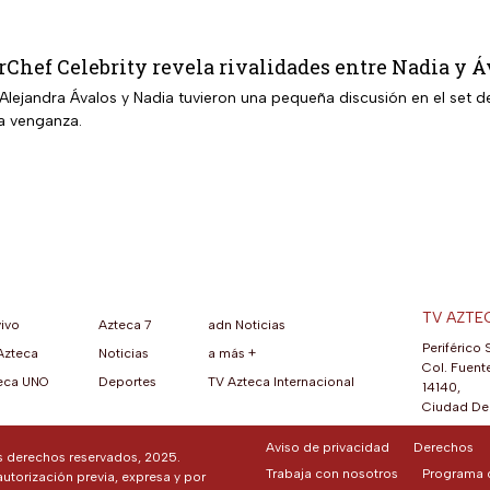
Chef Celebrity revela rivalidades entre Nadia y Á
Alejandra Ávalos y Nadia tuvieron una pequeña discusión en el set 
la venganza.
TV AZTE
vivo
Azteca 7
adn Noticias
Periférico 
Azteca
Noticias
a más +
ueva pestaña)
na nueva pestaña)
una nueva pestaña)
re en una nueva pestaña)
se abre en una nueva pestaña)
ok (se abre en una nueva pestaña)
atsApp (se abre en una nueva pestaña)
Col. Fuente
eca UNO
Deportes
TV Azteca Internacional
14140,
Ciudad De 
Aviso de privacidad
Derechos
os derechos reservados, 2025.
Trabaja con nosotros
Programa d
autorización previa, expresa y por