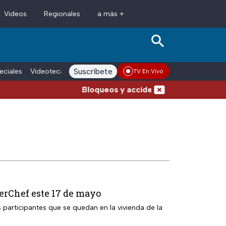
Videos
Regionales
a más +
Suscríbete
eciales
Videoteca
Conductores
Voces adn Noticias
Enlace La
TV En Vivo
Bloqueos y accidentes hoy en carreteras d
erChef este 17 de mayo
 participantes que se quedan en la vivienda de la