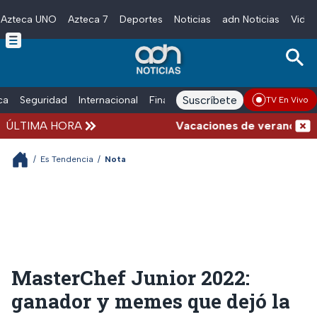
Azteca UNO
Azteca 7
Deportes
Noticias
adn Noticias
Video
Skip to main content
Suscríbete
ica
Seguridad
Internacional
Finanzas
adn Noticias Radio
Esp
TV En Vivo
ÚLTIMA HORA
Vacaciones de verano complic
/
Es Tendencia
/
Nota
MasterChef Junior 2022:
ganador y memes que dejó la