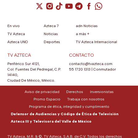
anterior.
Cuenta de X / Twitter (se abre en una nuev
Cuenta de Instagram (se abre en una n
Cuenta de TikTok (se abre en una
Cuenta de YouTube (se abre 
Cuenta de Telegram (se a
Cuenta de Facebook 
Cuenta de Whats
En vivo
Azteca 7
adn Noticias
TV Azteca
Noticias
a más +
Azteca UNO
Deportes
TV Azteca Internacional
TV AZTECA
CONTACTO
Periférico Sur 4121,
contacto@tvazteca.com
Col. Fuentes Del Pedregal, C.P.
55 1720 1313
|
Conmutador
14140,
Ciudad De México, México.
Aviso de privacidad
Derechos
Inversionistas
Promo Espacio
Trabaja con nosotros
Programa de ética, integridad y cumplimiento
Defensor de Audiencias y Código de Ética de Televisión
Azteca III y Televisora del Valle de México
TV Azteca, M.R. & ©, TV Azteca, S.A.B. de C.V. Todos los derechos