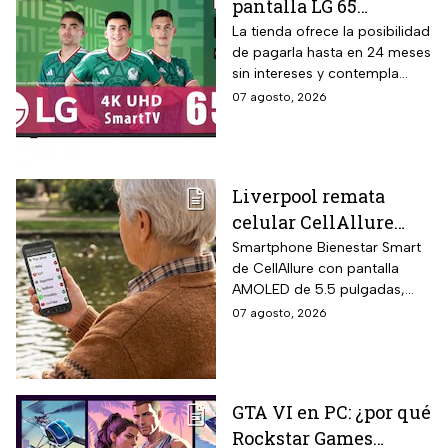
pantalla LG 65
pulgadas UHD 4K con
La tienda ofrece la posibilidad
de pagarla hasta en 24 meses
funciones de
sin intereses y contempla
inteligencia artificial
devoluciones hasta 30 días
07 agosto, 2026
ThinQ
después de recibir el
producto.
Liverpool remata
celular CellAllure
Smart AMOLED 5.5
Smartphone Bienestar Smart
de CellAllure con pantalla
pulgadas con botón
AMOLED de 5.5 pulgadas,
SOS, ideal para adultos
sistema operativo Android 13
07 agosto, 2026
mayores: rebaja de 55%
con interfaz de letras y
y hasta 6 MSI
números grandes diseñada
específicamente para adultos
mayores, botón SOS físico
GTA VI en PC: ¿por qué
ubicado en la parte trasera
Rockstar Games
del equipo que activa llamada