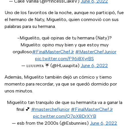
— Cake Vanilla (@PrincessCakeV)
June 6, 2022
Uno de los favoritos de la noche, aunque no participó, fue
el hermano de Naty, Miguelito, quien conmovió con sus
palabras para su hermana.
-Miguelito, qué opinas de tu hermana (Naty)?
Miguelito: opino muy bien y que estoy muy
orgulloso
#FinalMasterChefJr
#MasterChefJunior
pic.twitter.com/F96i8XyrBS
— ʟᴜᴜᴜᴘɪᴛᴀ ☔ (@HLuuupita)
June 6, 2022
Además, Miguelito también dejó un cómico y tierno
momento para recordar, ya que se quedó dormido por
unos minutos.
Miguelito tan tranquilo de que su hermanita va a ganar la
final 💕
#masterchefjunior
#FinalMasterChefJr
pic.twitter.com/Q7pX8DrXYB
— esb from the 2000s (@Esbunnies)
June 6, 2022