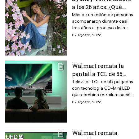
a los 26 años: ¿Qué
cáncer padecía la
Más de un millón de personas
acompañaron durante casi
estrella de TikTok?
tres años el proceso de la
creadora: tratamientos,
07 agosto, 2026
cirugías y hasta cumplió uno
de sus grandes sueños antes
de morir.
Walmart remata la
pantalla TCL de 55
pulgadas 4K QD-Mini
Televisor TCL de 55 pulgadas
con tecnología QD-Mini LED
Led con $6,600 de
que combina retroiluminación
descuento en línea y
Mini LED de casi precisión
07 agosto, 2026
hasta 24 meses sin
pixel con puntos cuánticos
intereses
QLED, resolución 4K UHD,
audio Onkyo 2.1 con
subwoofer, Dolby Atmos y
Walmart remata
plataforma Google TV.