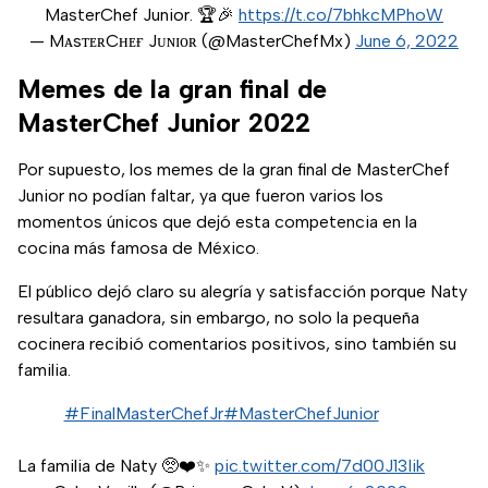
MasterChef Junior. 🏆🎉
https://t.co/7bhkcMPhoW
— MᴀsᴛᴇʀCʜᴇғ Jᴜɴɪᴏʀ (@MasterChefMx)
June 6, 2022
Memes de la gran final de
MasterChef Junior 2022
Por supuesto, los memes de la gran final de MasterChef
Junior no podían faltar, ya que fueron varios los
momentos únicos que dejó esta competencia en la
cocina más famosa de México.
El público dejó claro su alegría y satisfacción porque Naty
resultara ganadora, sin embargo, no solo la pequeña
cocinera recibió comentarios positivos, sino también su
familia.
#FinalMasterChefJr
#MasterChefJunior
La familia de Naty 🥺❤️✨
pic.twitter.com/7d00J13Iik