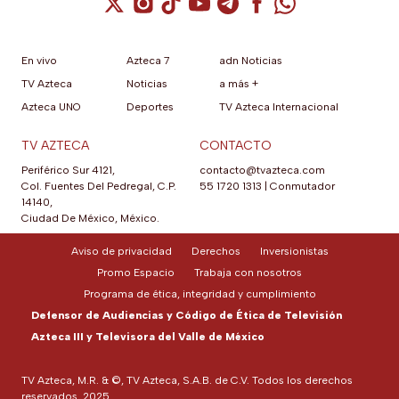
Cuenta de X / Twitter (se abre en una nuev
Cuenta de Instagram (se abre en una n
Cuenta de TikTok (se abre en una
Cuenta de YouTube (se abre 
Cuenta de Telegram (se a
Cuenta de Facebook 
Cuenta de Whats
En vivo
Azteca 7
adn Noticias
TV Azteca
Noticias
a más +
Azteca UNO
Deportes
TV Azteca Internacional
TV AZTECA
CONTACTO
Periférico Sur 4121,
contacto@tvazteca.com
Col. Fuentes Del Pedregal, C.P.
55 1720 1313
|
Conmutador
14140,
Ciudad De México, México.
Aviso de privacidad
Derechos
Inversionistas
Promo Espacio
Trabaja con nosotros
Programa de ética, integridad y cumplimiento
Defensor de Audiencias y Código de Ética de Televisión
Azteca III y Televisora del Valle de México
TV Azteca, M.R. & ©, TV Azteca, S.A.B. de C.V. Todos los derechos
reservados, 2025.