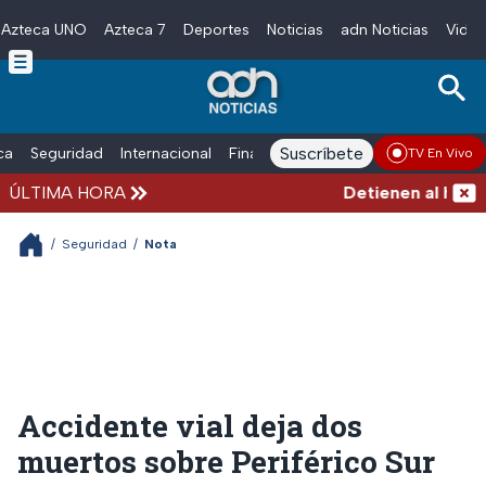
Azteca UNO
Azteca 7
Deportes
Noticias
adn Noticias
Video
Skip to main content
Suscríbete
ica
Seguridad
Internacional
Finanzas
adn Noticias Radio
Esp
TV En Vivo
ÚLTIMA HORA
Detienen al hombre
/
Seguridad
/
Nota
Accidente vial deja dos
muertos sobre Periférico Sur