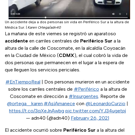
Un accidente deja a dos personas sin vida en Periférico Sur a la altura de
Médica Sur.
|
Karen Ortega/adn40
La mañana de este viernes se registró un aparatoso
accidente
en carriles centrales de
Periférico Sur
a la
altura de la calle de Coscomate, en la alcaldía Coyoacán
en la Ciudad de México (
CDMX
), el cual cobró la vida de
dos personas que permanecen en el lugar a la espera de
que lleguen los servicios periciales.
#EnTiempoReal
| Dos personas murieron en un accidente
sobre los carriles centrales de
#Periférico
a la altura de
Coscomate en dirección a
#Insurgentes
. Reporte de
@ortega__karen
.
#AsíAmanece
con
@LeonardoCurzio
|
https://t.co/3qXeJnAwbg
pic.twitter.com/YJ34ugetpj
— adn40 (@adn40)
February 26, 2021
El accidente ocurrió sobre
Periférico Sur
a la altura del