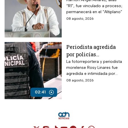
vincularon a proceso
“R1”, fue vinculado a proceso;
al “R1″, presunto autor
permanecerá en el “Altiplano”
intelectual del
08 agosto, 2026
asesinato de Carlos
Manzo
Periodista agredida
por policías
municipales
La fotorreportera y periodista
morelense Rosy Linares fue
agredida e intimidada por
elementos de la policía
08 agosto, 2026
estatal.
02:41