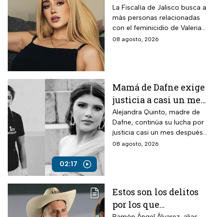
Vivian de la torre en
La Fiscalía de Jalisco busca a
más personas relacionadas
donde se deslindó del
con el feminicidio de Valeria
feminicidio de su
Márquez, mientras vuelve a
08 agosto, 2026
amiga
tomar relevancia lo que su
amiga Vivian dijo sobre los
señalamientos en su contra.
Mamá de Dafne exige
justicia a casi un mes
de la muerte de su hija
Alejandra Quinto, madre de
Dafne, continúa su lucha por
justicia casi un mes después
del fallecimiento de su hija.
08 agosto, 2026
02:17
Estos son los delitos
por los que
Ramón Ángel Álvarez, alias