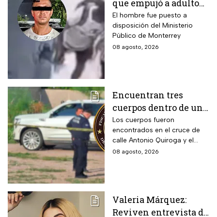
que empujó a adulto
mayor frente a un
El hombre fue puesto a
disposición del Ministerio
tráiler en Monterrey
Público de Monterrey
08 agosto, 2026
Encuentran tres
cuerpos dentro de una
camioneta de lujo en
Los cuerpos fueron
encontrados en el cruce de
Hermosillo;
calle Antonio Quiroga y el
investigan posible
Boulevard Camino del Serie
08 agosto, 2026
riña
en Hermosillo, Sonora
Valeria Márquez:
Reviven entrevista de