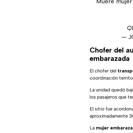
Muere mujer 
Q
— J
Chofer del au
embarazada
El chofer del
transp
coordinación territo
La unidad quedó baj
los pasajeros que t
El sitio fue acordon
aproximadamente 30
La
mujer embaraz