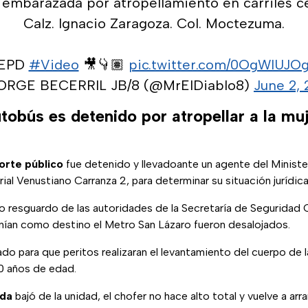
embarazada por atropellamiento en carriles ce
Calz. Ignacio Zaragoza. Col. Moctezuma.
EPD
#Video
🎥👇🏽
pic.twitter.com/0OgWIUJO
ORGE BECERRIL JB/8 (@MrElDiablo8)
June 2, 
tobús es detenido por atropellar a la mu
orte público
fue detenido y llevadoante un agente del Minister
rial Venustiano Carranza 2, para determinar su situación jurídica
o resguardo de las autoridades de la Secretaría de Seguridad 
enían como destino el Metro San Lázaro fueron desalojados.
ado para que peritos realizaran el levantamiento del cuerpo de 
 años de edad.
ada
bajó de la unidad, el chofer no hace alto total y vuelve a ar