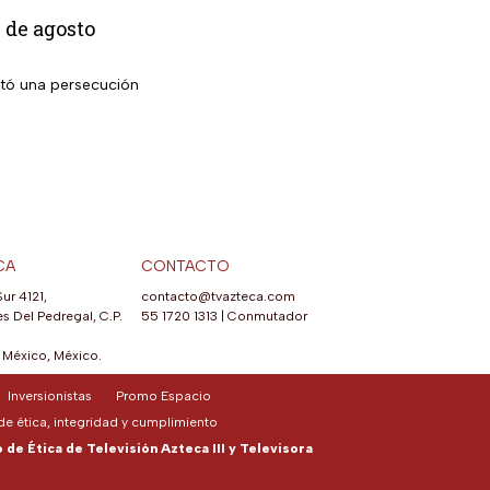
 de agosto
ató una persecución
CA
CONTACTO
Sur 4121,
contacto@tvazteca.com
s Del Pedregal, C.P.
55 1720 1313
|
Conmutador
México, México.
Inversionistas
Promo Espacio
e ética, integridad y cumplimiento
de Ética de Televisión Azteca III y Televisora