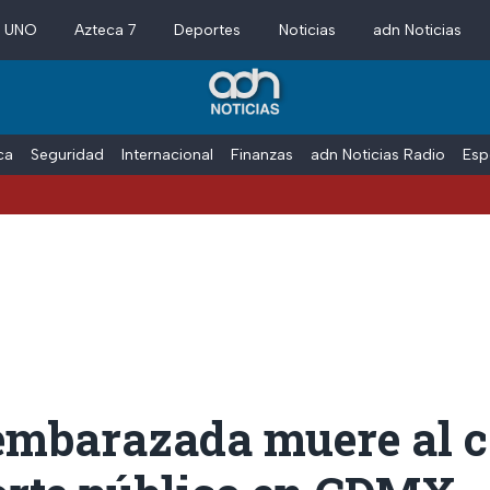
a UNO
Azteca 7
Deportes
Noticias
adn Noticias
ica
Seguridad
Internacional
Finanzas
adn Noticias Radio
Esp
embarazada muere al c