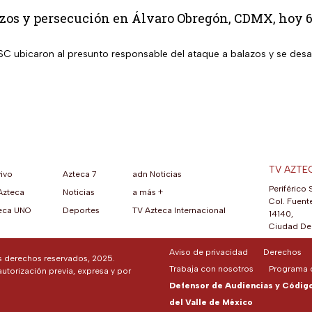
zos y persecución en Álvaro Obregón, CDMX, hoy 6
SC ubicaron al presunto responsable del ataque a balazos y se des
TV AZTE
vivo
Azteca 7
adn Noticias
Periférico 
Azteca
Noticias
a más +
ueva pestaña)
na nueva pestaña)
una nueva pestaña)
re en una nueva pestaña)
se abre en una nueva pestaña)
ok (se abre en una nueva pestaña)
atsApp (se abre en una nueva pestaña)
Col. Fuente
eca UNO
Deportes
TV Azteca Internacional
14140,
Ciudad De 
Aviso de privacidad
Derechos
os derechos reservados, 2025.
Trabaja con nosotros
Programa d
autorización previa, expresa y por
Defensor de Audiencias y Código 
del Valle de México