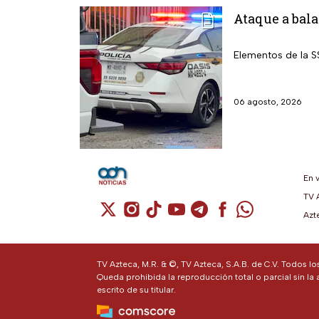
Ataque a bala
Elementos de la S
06 agosto, 2026
En 
TV 
Cuenta de X / Twitter (se abre en una n
Cuenta de Instagram (se abre en u
Cuenta de TikTok (se abre en 
Cuenta de YouTube (se ab
Cuenta de Telegram (
Cuenta de Facebo
Cuenta de Wh
Azt
TV Azteca, M.R. & ©, TV Azteca, S.A.B. de C.V. Todos l
Queda prohibida la reproducción total o parcial sin la 
escrito de su titular.