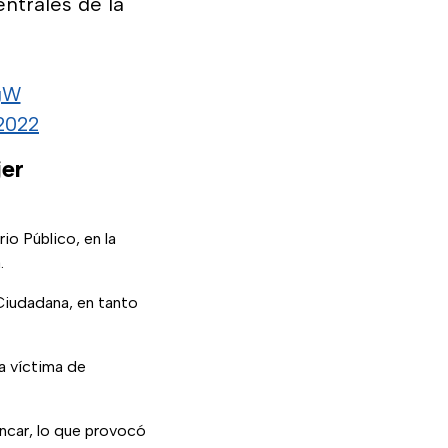
ntrales de la
gW
2022
jer
io Público, en la
.
Ciudadana, en tanto
la víctima de
rancar, lo que provocó