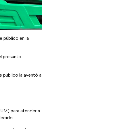
 público en la
el presunto
te público la aventó a
RUM) para atender a
lecido.