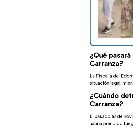
¿Qué pasará 
Carranza?
La Fiscalía del Edo
situación legal, mie
¿Cuándo detu
Carranza?
El pasado 18 de nov
habría prendido fueg