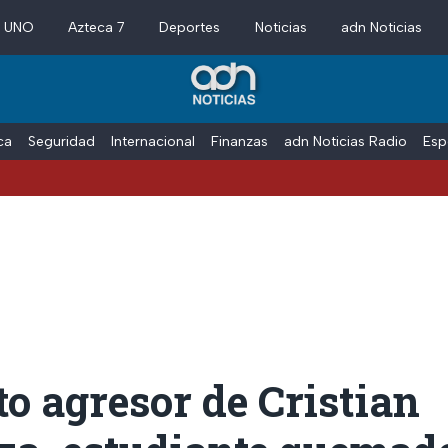
a UNO
Azteca 7
Deportes
Noticias
adn Noticias
ica
Seguridad
Internacional
Finanzas
adn Noticias Radio
Esp
o agresor de Cristian