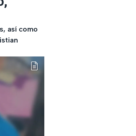
o,
os, así como
istian