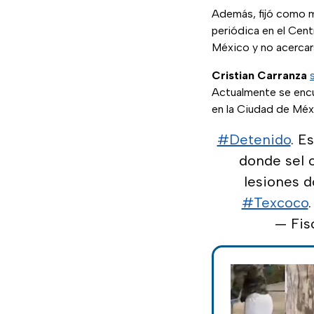
Además, fijó como 
periódica en el Cen
México y no acercars
Cristian Carranza
Actualmente se encue
en la Ciudad de Méx
#Detenido
. E
donde sel c
lesiones d
#Texcoco
.
— Fis