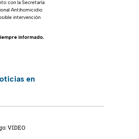
nto con la Secretaría
ional Antihomicidio
osible intervención
siempre informado.
oticias en
ugo: VIDEO