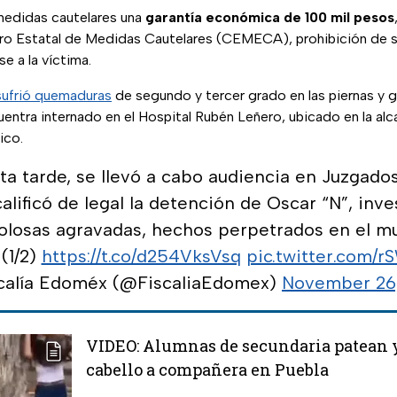
medidas cautelares una
garantía económica de 100 mil pesos
tro Estatal de Medidas Cautelares (CEMECA), prohibición de s
e a la víctima.
sufrió quemaduras
de segundo y tercer grado en las piernas y g
ntra internado en el Hospital Rubén Leñero, ubicado en la alc
ico.
sta tarde, se llevó a cabo audiencia en Juzgado
alificó de legal la detención de Oscar “N”, inv
olosas agravadas, hechos perpetrados en el m
 (1/2)
https://t.co/d254VksVsq
pic.twitter.com/
calía Edoméx (@FiscaliaEdomex)
November 26
VIDEO: Alumnas de secundaria patean y
cabello a compañera en Puebla