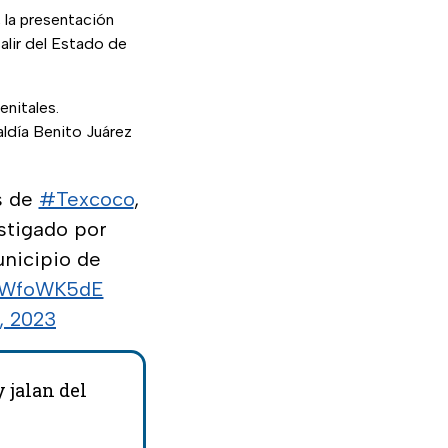
, la presentación
alir del Estado de
enitales.
aldía Benito Juárez
s de
#Texcoco
,
estigado por
unicipio de
rSWfoWK5dE
, 2023
 jalan del