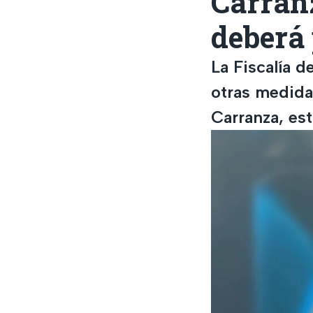
Carran
deberá 
La Fiscalía d
otras medida
Carranza, es