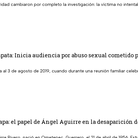
dad cambiaron por completo la investigación: la víctima no intenta
pata: Inicia audiencia por abuso sexual cometido p
 al 3 de agosto de 2019, cuando durante una reunión familiar celebr
pa: el papel de Ángel Aguirre en la desaparición d
rre Rivero, nació en Ometepec, Guerrero, el 21 de abril de 1956. Es