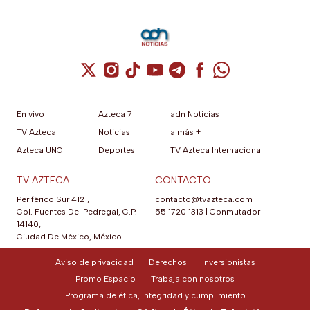
Cuenta de X / Twitter (se abre en una nuev
Cuenta de Instagram (se abre en una n
Cuenta de TikTok (se abre en una
Cuenta de YouTube (se abre 
Cuenta de Telegram (se a
Cuenta de Facebook 
Cuenta de Whats
En vivo
Azteca 7
adn Noticias
TV Azteca
Noticias
a más +
Azteca UNO
Deportes
TV Azteca Internacional
TV AZTECA
CONTACTO
Periférico Sur 4121,
contacto@tvazteca.com
Col. Fuentes Del Pedregal, C.P.
55 1720 1313
|
Conmutador
14140,
Ciudad De México, México.
Aviso de privacidad
Derechos
Inversionistas
Promo Espacio
Trabaja con nosotros
Programa de ética, integridad y cumplimiento