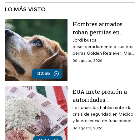
LO MÁS VISTO
Hombres armados
roban perritas en
Veracruz
Jordi busca
desesperadamente a sus dos
perras Golden Retriever, Mía y
Camila, de seis años, robadas
06 agosto, 2026
el 28 de julio por un comando
armado en la autopista
02:55
Puebla-Tuxpan.
EUA mete presión a
autoridades
mexicanas para
Los analistas hablan sobre la
crisis de seguridad en México
combatir al
y la presencia de funcionarios
narcotráfico y detener
corruptos en el narcotráfico
06 agosto, 2026
a funcionarios