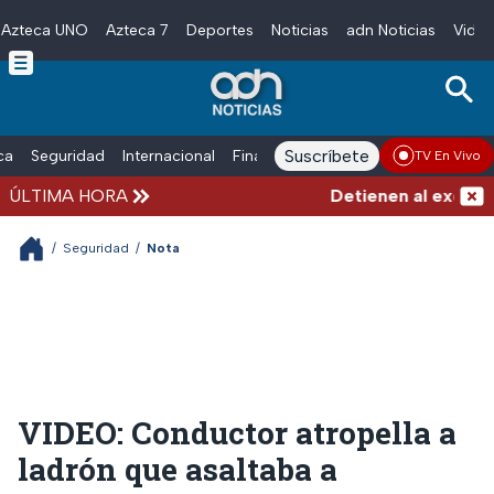
Azteca UNO
Azteca 7
Deportes
Noticias
adn Noticias
Video
Skip to main content
Suscríbete
ica
Seguridad
Internacional
Finanzas
adn Noticias Radio
Esp
TV En Vivo
ÚLTIMA HORA
Detienen al exgobern
/
Seguridad
/
Nota
VIDEO: Conductor atropella a
ladrón que asaltaba a