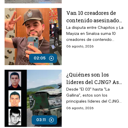
Van 10 creadores de
contenido asesinados
desde la guerra entre
La disputa entre Chapitos y La
Mayiza en Sinaloa suma 10
Chapitos y La Mayiza
creadores de contenido
asesinados desde septiembre
06 agosto, 2026
de 2024, según autoridades.
02:05
¿Quiénes son los
líderes del CJNG? Así
opera la cúpula del
Desde "El 03" hasta "La
Gallina", estos son los
cártel que busca EUA
principales líderes del CJNG
identificados por autoridades
06 agosto, 2026
de Estados Unidos.
03:11