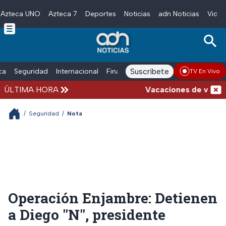
Azteca UNO
Azteca 7
Deportes
Noticias
adn Noticias
Video
Skip to main content
Suscríbete
ica
Seguridad
Internacional
Finanzas
adn Noticias Radio
Esp
TV En Vivo
ÚLTIMA HORA
Vacaciones de verano com
/
Seguridad
/
Nota
Operación Enjambre: Detienen
a Diego "N", presidente