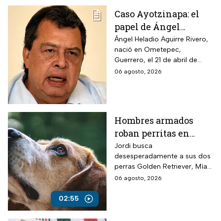
Caso Ayotzinapa: el
papel de Ángel
Aguirre en la
Ángel Heladio Aguirre Rivero,
nació en Ometepec,
desaparición de los
Guerrero, el 21 de abril de
normalistas en 2014
1956. Estudió la Licenciatura
06 agosto, 2026
de Economía en la UNAM.
Hombres armados
roban perritas en
Veracruz
Jordi busca
desesperadamente a sus dos
perras Golden Retriever, Mía y
Camila, de seis años, robadas
06 agosto, 2026
el 28 de julio por un comando
armado en la autopista
02:55
Puebla-Tuxpan.