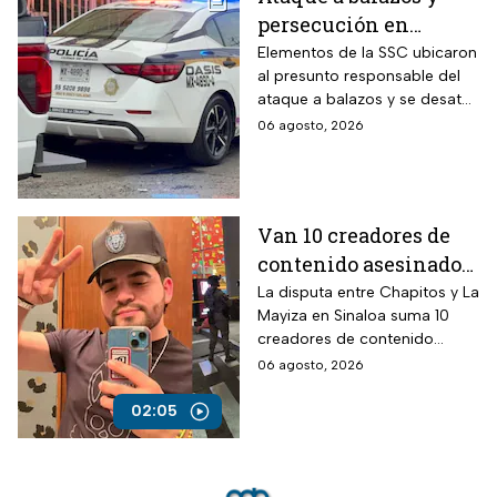
persecución en
Álvaro Obregón,
Elementos de la SSC ubicaron
al presunto responsable del
CDMX, hoy 6 de agosto
ataque a balazos y se desató
una persecución
06 agosto, 2026
Van 10 creadores de
contenido asesinados
desde la guerra entre
La disputa entre Chapitos y La
Mayiza en Sinaloa suma 10
Chapitos y La Mayiza
creadores de contenido
asesinados desde septiembre
06 agosto, 2026
de 2024, según autoridades.
02:05