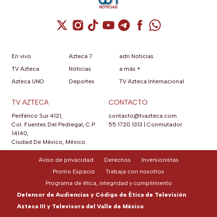
Cuenta de X / Twitter (se abre en una nuev
Cuenta de Instagram (se abre en una n
Cuenta de TikTok (se abre en una
Cuenta de YouTube (se abre 
Cuenta de Telegram (se a
Cuenta de Facebook 
Cuenta de Whats
En vivo
Azteca 7
adn Noticias
TV Azteca
Noticias
a más +
Azteca UNO
Deportes
TV Azteca Internacional
TV AZTECA
CONTACTO
Periférico Sur 4121,
contacto@tvazteca.com
Col. Fuentes Del Pedregal, C.P.
55 1720 1313
|
Conmutador
14140,
Ciudad De México, México.
Aviso de privacidad
Derechos
Inversionistas
Promo Espacio
Trabaja con nosotros
Programa de ética, integridad y cumplimiento
Defensor de Audiencias y Código de Ética de Televisión
Azteca III y Televisora del Valle de México