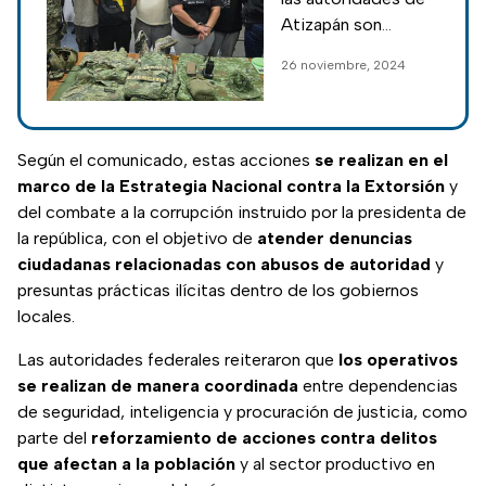
de Marina
Atizapán son
realizan exitoso
señalados por
26 noviembre, 2024
despliegue en la
delitos contra la
Operación
salud, tráfico y
acopio de armas de
Enjambre
uso exclusivo del
Según el comunicado, estas acciones
se realizan en el
Ejército y uso
marco de la Estrategia Nacional contra la Extorsión
y
indebido de
del combate a la corrupción instruido por la presidenta de
uniformes.
la república, con el objetivo de
atender denuncias
ciudadanas relacionadas con abusos de autoridad
y
presuntas prácticas ilícitas dentro de los gobiernos
locales.
Las autoridades federales reiteraron que
los operativos
se realizan de manera coordinada
entre dependencias
de seguridad, inteligencia y procuración de justicia, como
parte del
reforzamiento de acciones contra delitos
que afectan a la población
y al sector productivo en