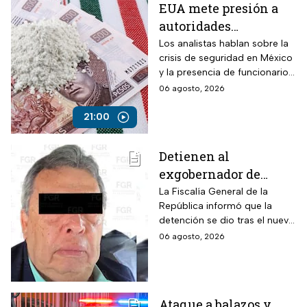
EUA mete presión a
autoridades
mexicanas para
Los analistas hablan sobre la
crisis de seguridad en México
combatir al
y la presencia de funcionarios
narcotráfico y detener
corruptos en el narcotráfico
06 agosto, 2026
a funcionarios
corruptos
21:00
Detienen al
exgobernador de
Guerrero, Ángel
La Fiscalía General de la
República informó que la
Aguirre, por el Caso
detención se dio tras el nuevo
Ayotzinapa
modelo de investigación
06 agosto, 2026
sobre la desaparición de los
43 normalistas
Ataque a balazos y