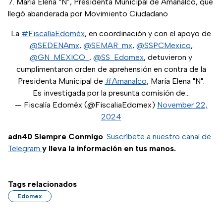
María Elena “N”, Presidenta Municipal de Amanalco, que
llegó abanderada por Movimiento Ciudadano
La
#FiscalíaEdoméx
, en coordinación y con el apoyo de
@SEDENAmx
,
@SEMAR_mx
,
@SSPCMexico
,
@GN_MEXICO_
,
@SS_Edomex
, detuvieron y
cumplimentaron orden de aprehensión en contra de la
Presidenta Municipal de
#Amanalco
, María Elena "N".
Es investigada por la presunta comisión de…
— Fiscalía Edoméx (@FiscaliaEdomex)
November 22,
2024
adn40 Siempre Conmigo
.
Suscríbete a nuestro canal de
Telegram
y lleva la información en tus manos.
Tags relacionados
Edomex