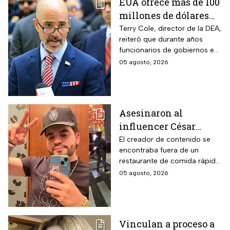
EUA ofrece más de 100
millones de dólares
por líderes del CJNG;
Terry Cole, director de la DEA,
reiteró que durante años
aumenta recompensa
funcionarios de gobiernos en
por hijastro de “El
México apoyaron a los
05 agosto, 2026
Mencho”
cárteles en actividades de
narcotráfico y lavado de
dinero
Asesinaron al
influencer César
Gastélum mientras
El creador de contenido se
encontraba fuera de un
transmitía en vivo en
restaurante de comida rápida
Culiacán, Sinaloa
cuando recibió el disparo;
05 agosto, 2026
autoridades desplegaron un
operativo en Sinaloa
Vinculan a proceso a