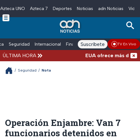
Azteca UNO
Azteca 7
Deportes
Noticias
adn Noticias
Video
Skip to main content
Suscríbete
ica
Seguridad
Internacional
Finanzas
adn Noticias Radio
Esp
TV En Vivo
ÚLTIMA HORA
EUA ofrece más de 100 mil
/
Seguridad
/
Nota
Operación Enjambre: Van 7
funcionarios detenidos en