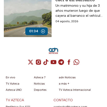
Un matrimonio y su hija de 3
años murieron luego de que
cayera al barranco el vehículo
en el que viajaban.
04 agosto, 2026
01:34
Cuenta de X / Twitter (se abre en una nuev
Cuenta de Instagram (se abre en una n
Cuenta de TikTok (se abre en una
Cuenta de YouTube (se abre 
Cuenta de Telegram (se a
Cuenta de Facebook 
Cuenta de Whats
En vivo
Azteca 7
adn Noticias
TV Azteca
Noticias
a más +
Azteca UNO
Deportes
TV Azteca Internacional
TV AZTECA
CONTACTO
Periférico Sur 4121,
contacto@tvazteca.com