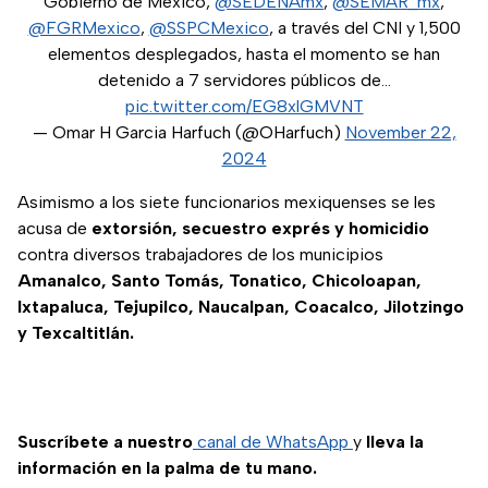
Gobierno de México,
@SEDENAmx
,
@SEMAR_mx
,
@FGRMexico
,
@SSPCMexico
, a través del CNI y 1,500
elementos desplegados, hasta el momento se han
detenido a 7 servidores públicos de…
pic.twitter.com/EG8xlGMVNT
— Omar H Garcia Harfuch (@OHarfuch)
November 22,
2024
Asimismo a los siete funcionarios mexiquenses se les
acusa de
extorsión, secuestro exprés y homicidio
contra diversos trabajadores de los municipios
Amanalco, Santo Tomás, Tonatico, Chicoloapan,
Ixtapaluca, Tejupilco, Naucalpan, Coacalco, Jilotzingo
y Texcaltitlán.
Suscríbete a nuestro
canal de WhatsApp
y
lleva la
información en la palma de tu mano.