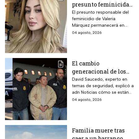
presunto feminicida
de Valeria Márquez;
El presunto responsable del
feminicidio de Valeria
permanecerá un año
Márquez permanecerá en
en prisión preventiva
prisión preventiva mientras las
04 agosto, 2026
autoridades continúan con las
investigaciones del caso.
El cambio
generacional de los
cárteles, según
David Saucedo, experto en
temas de seguridad, explicó a
experto en seguridad:
adn Noticias cómo se están
México y la era de los
reconfigurando los cárteles
04 agosto, 2026
“narcojuniors”
del narcotráfico en el país
tras la caída de sus figuras
históricas
Familia muere tras
caer a un barranco