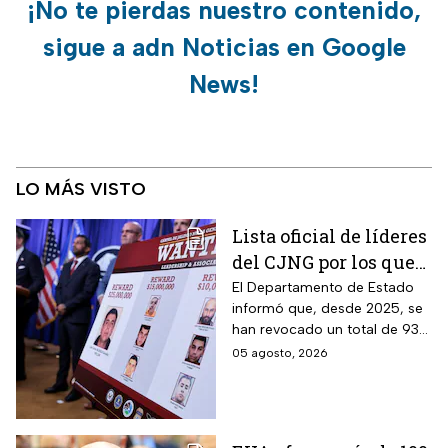
¡No te pierdas nuestro contenido,
sigue a adn Noticias en Google
News!
LO MÁS VISTO
Lista oficial de líderes
del CJNG por los que
EUA ofrece millonaria
El Departamento de Estado
informó que, desde 2025, se
recompensa
han revocado un total de 93
visas a familiares y socios de
05 agosto, 2026
narcotraficantes