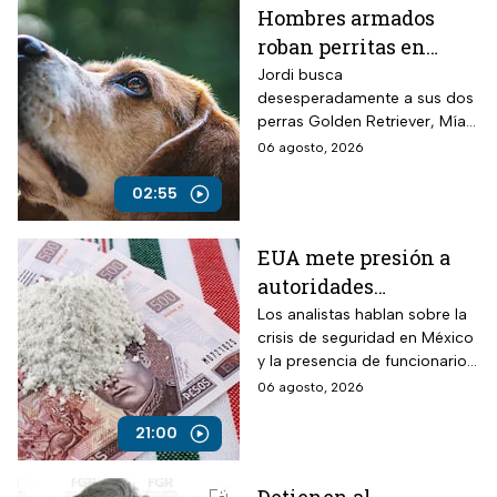
Hombres armados
roban perritas en
Veracruz
Jordi busca
desesperadamente a sus dos
perras Golden Retriever, Mía y
Camila, de seis años, robadas
06 agosto, 2026
el 28 de julio por un comando
armado en la autopista
02:55
Puebla-Tuxpan.
EUA mete presión a
autoridades
mexicanas para
Los analistas hablan sobre la
crisis de seguridad en México
combatir al
y la presencia de funcionarios
narcotráfico y detener
corruptos en el narcotráfico
06 agosto, 2026
a funcionarios
corruptos
21:00