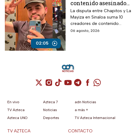
contenido asesinados
desde la guerra entre
La disputa entre Chapitos y La
Mayiza en Sinaloa suma 10
Chapitos y La Mayiza
creadores de contenido
asesinados desde septiembre
06 agosto, 2026
de 2024, según autoridades.
02:05
Cuenta de X / Twitter (se abre en una nuev
Cuenta de Instagram (se abre en una n
Cuenta de TikTok (se abre en una
Cuenta de YouTube (se abre 
Cuenta de Telegram (se a
Cuenta de Facebook 
Cuenta de Whats
En vivo
Azteca 7
adn Noticias
TV Azteca
Noticias
a más +
Azteca UNO
Deportes
TV Azteca Internacional
TV AZTECA
CONTACTO