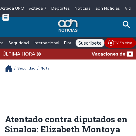
Azteca UNO
Azteca 7
Deportes
Noticias
adn Noticias
Video
Skip to main content
Suscríbete
ica
Seguridad
Internacional
Finanzas
adn Noticias Radio
Esp
TV En Vivo
ÚLTIMA HORA
Vacaciones de verano 
/
Seguridad
/
Nota
Atentado contra diputados en
Sinaloa: Elizabeth Montoya