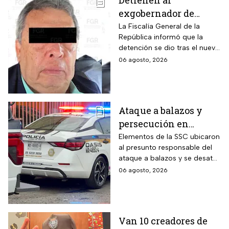
Detienen al
exgobernador de
Guerrero, Ángel
La Fiscalía General de la
República informó que la
Aguirre, por el Caso
detención se dio tras el nuevo
Ayotzinapa
modelo de investigación
06 agosto, 2026
sobre la desaparición de los
43 normalistas
Ataque a balazos y
persecución en
Álvaro Obregón,
Elementos de la SSC ubicaron
al presunto responsable del
CDMX, hoy 6 de agosto
ataque a balazos y se desató
una persecución
06 agosto, 2026
Van 10 creadores de