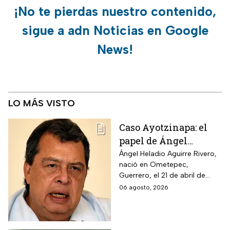
¡No te pierdas nuestro contenido,
sigue a adn Noticias en Google
News!
LO MÁS VISTO
Caso Ayotzinapa: el
papel de Ángel
Aguirre en la
Ángel Heladio Aguirre Rivero,
nació en Ometepec,
desaparición de los
Guerrero, el 21 de abril de
normalistas en 2014
1956. Estudió la Licenciatura
06 agosto, 2026
de Economía en la UNAM.