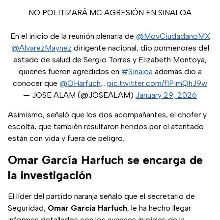
NO POLITIZARÁ MC AGRESIÓN EN SINALOA
En el inicio de la reunión plenaria de
@MovCiudadanoMX
@AlvarezMaynez
dirigente nacional, dio pormenores del
estado de salud de Sergio Torres y Elizabeth Montoya,
quienes fueron agredidos en
#Sinaloa
además dio a
conocer que
@OHarfuch
…
pic.twitter.com/f1PimQhJ9w
— JOSE ALAM (@JOSEALAM)
January 29, 2026
Asimismo, señaló que los dos acompañantes, el chofer y
escolta, que también resultaron heridos por el atentado
están con vida y fuera de peligro.
Omar García Harfuch se encarga de
la investigación
El líder del partido naranja señaló que el secretario de
Seguridad,
Omar García Harfuch
, le ha hecho llegar
informes detallados con los avances iniciales de la