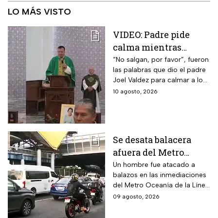
LO MÁS VISTO
VIDEO: Padre pide
calma mientras
balacera interrumpe
“No salgan, por favor”, fueron
las palabras que dio el padre
misa en Los Mochis,
Joel Valdez para calmar a los
Sinaloa
feligreses que se encontraban
10 agosto, 2026
en misa el pasado domingo
Se desata balacera
afuera del Metro
Oceanía en la CDMX;
Un hombre fue atacado a
balazos en las inmediaciones
hay heridos
del Metro Oceanía de la Línea
B del Metro CDMX.
09 agosto, 2026