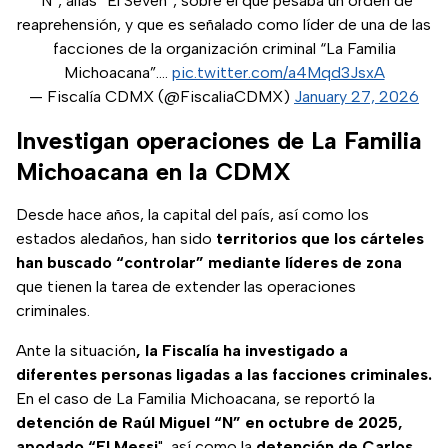
“N”, alias “El Seven”, sobre el que pesaba un orden de
reaprehensión, y que es señalado como líder de una de las
facciones de la organización criminal “La Familia
Michoacana”.…
pic.twitter.com/a4Mqd3JsxA
— Fiscalía CDMX (@FiscaliaCDMX)
January 27, 2026
Investigan operaciones de La Familia
Michoacana en la CDMX
Desde hace años, la capital del país, así como los
estados aledaños, han sido
territorios que los cárteles
han buscado “controlar” mediante líderes de zona
que tienen la tarea de extender las operaciones
criminales.
Ante la situación
, la Fiscalía ha investigado a
diferentes personas ligadas a las facciones criminales.
En el caso de La Familia Michoacana, se reportó la
detención de Raúl Miguel “N” en octubre de 2025,
apodado “El Messi
", así como la
detención de Carlos