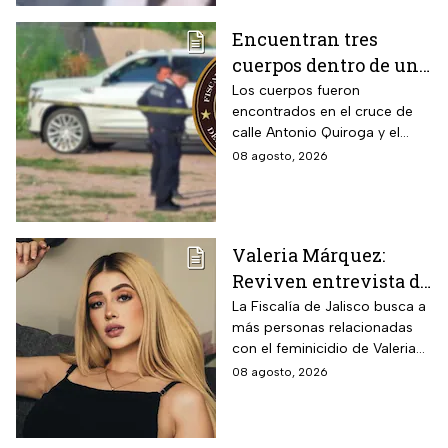
Encuentran tres
cuerpos dentro de una
camioneta de lujo en
Los cuerpos fueron
encontrados en el cruce de
Hermosillo;
calle Antonio Quiroga y el
investigan posible
Boulevard Camino del Serie
08 agosto, 2026
riña
en Hermosillo, Sonora
Valeria Márquez:
Reviven entrevista de
Vivian de la torre en
La Fiscalía de Jalisco busca a
más personas relacionadas
donde se deslindó del
con el feminicidio de Valeria
feminicidio de su
Márquez, mientras vuelve a
08 agosto, 2026
amiga
tomar relevancia lo que su
amiga Vivian dijo sobre los
señalamientos en su contra.