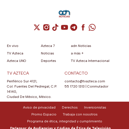
Cuenta de X / Twitter (se abre en una nuev
Cuenta de Instagram (se abre en una n
Cuenta de TikTok (se abre en una
Cuenta de YouTube (se abre 
Cuenta de Telegram (se a
Cuenta de Facebook 
Cuenta de Whats
En vivo
Azteca 7
adn Noticias
TV Azteca
Noticias
a más +
Azteca UNO
Deportes
TV Azteca Internacional
TV AZTECA
CONTACTO
Periférico Sur 4121,
contacto@tvazteca.com
Col. Fuentes Del Pedregal, C.P.
55 1720 1313
|
Conmutador
14140,
Ciudad De México, México.
Aviso de privacidad
Derechos
Inversionistas
Promo Espacio
Trabaja con nosotros
Programa de ética, integridad y cumplimiento
Defensor de Audiencias y Código de Ética de Televisión