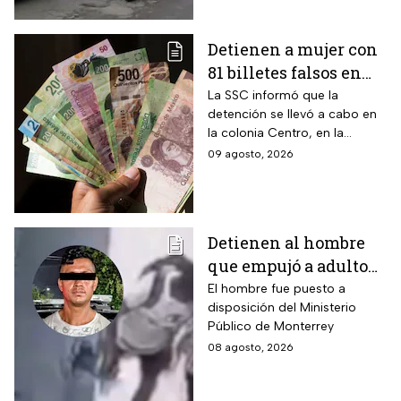
Detienen a mujer con
81 billetes falsos en
CDMX: ¿Cómo
La SSC informó que la
detención se llevó a cabo en
identificar “dinero
la colonia Centro, en la
patito”?
alcaldía Cuauhtémoc; llevaba
09 agosto, 2026
también actas de nacimiento,
INE y tarjetas de plástico
Detienen al hombre
que empujó a adulto
mayor frente a un
El hombre fue puesto a
disposición del Ministerio
tráiler en Monterrey
Público de Monterrey
08 agosto, 2026