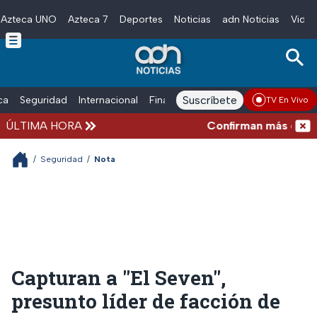
Azteca UNO
Azteca 7
Deportes
Noticias
adn Noticias
Video
Skip to main content
Suscríbete
ica
Seguridad
Internacional
Finanzas
adn Noticias Radio
Esp
TV En Vivo
ÚLTIMA HORA
Confirman más de 100 m
/
Seguridad
/
Nota
Capturan a "El Seven",
presunto líder de facción de