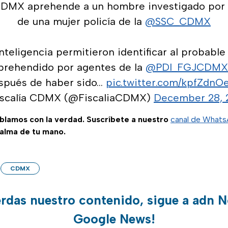
 CDMX aprehende a un hombre investigado por 
de una mujer policía de la
@SSC_CDMX
nteligencia permitieron identificar al probable
aprehendido por agentes de la
@PDI_FGJCDMX
spués de haber sido…
pic.twitter.com/kpfZdnO
iscalía CDMX (@FiscaliaCDMX)
December 28, 
ablamos con la verdad. Suscríbete a nuestro
canal de What
palma de tu mano.
CDMX
erdas nuestro contenido, sigue a adn N
Google News!