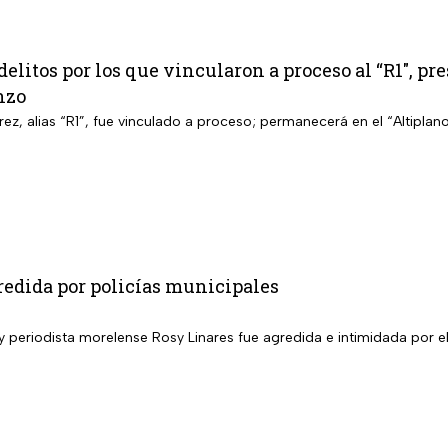
 delitos por los que vincularon a proceso al “R1″, pr
nzo
z, alias “R1”, fue vinculado a proceso; permanecerá en el “Altiplan
redida por policías municipales
y periodista morelense Rosy Linares fue agredida e intimidada por el