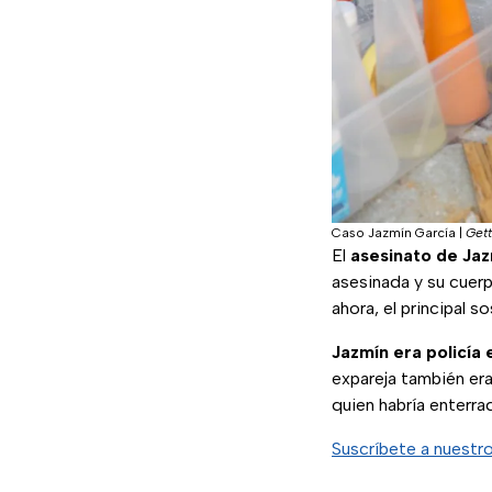
Caso Jazmín García
|
Gett
El
asesinato de Ja
asesinada y su cuer
ahora, el principal 
Jazmín era policía 
expareja también era
quien habría enterra
Suscríbete a nuestr