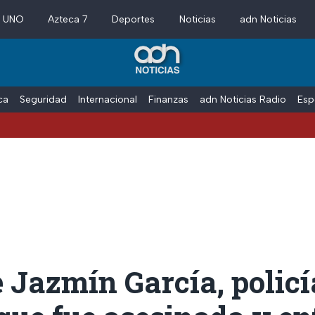
a UNO
Azteca 7
Deportes
Noticias
adn Noticias
ica
Seguridad
Internacional
Finanzas
adn Noticias Radio
Esp
 Jazmín García, policí