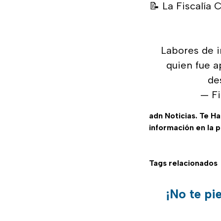
📝 La Fiscalía
Labores de i
quien fue 
de
— F
adn Noticias. Te H
información en la 
Tags relacionados
¡No te pi