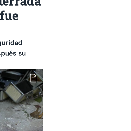
terrada
 fue
guridad
spués su