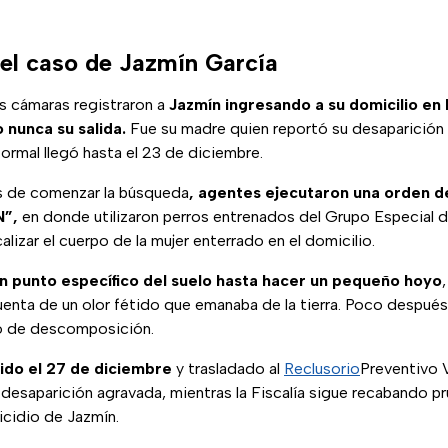
del caso de Jazmín García
as cámaras registraron a
Jazmín ingresando a su domicilio en 
 nunca su salida.
Fue su madre quien reportó su desaparició
formal llegó hasta el 23 de diciembre.
s de comenzar la búsqueda
, agentes ejecutaron una orden d
N”,
en donde utilizaron perros entrenados del Grupo Especial 
alizar el cuerpo de la mujer enterrado en el domicilio.
un punto específico del suelo hasta hacer un pequeño hoyo
cuenta de un olor fétido que emanaba de la tierra. Poco después 
o de descomposición.
ido el 27 de diciembre
y trasladado al
Reclusorio
Preventivo V
desaparición agravada, mientras la Fiscalía sigue recabando p
icidio de Jazmín.