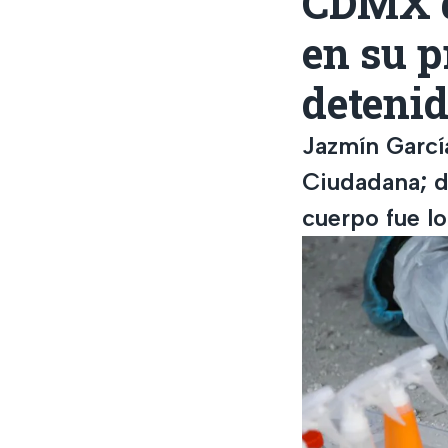
CDMX q
en su p
deteni
Jazmín Garcí
Ciudadana; d
cuerpo fue lo