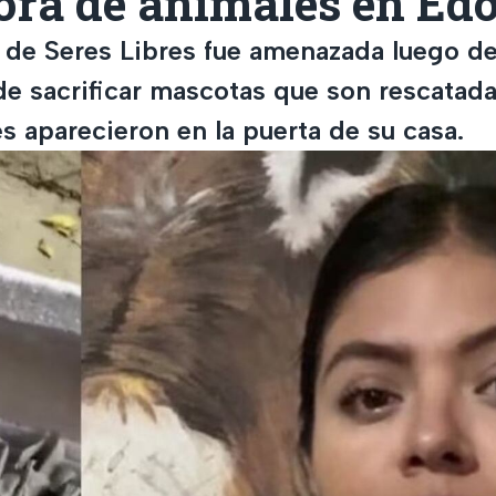
tora de animales en E
 de Seres Libres fue amenazada luego de
de sacrificar mascotas que son rescatada
res aparecieron en la puerta de su casa.