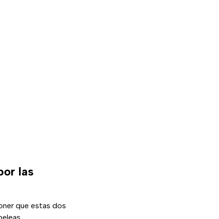
por las
poner que estas dos
peleas,