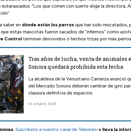
eutanasiados. "Los que corren con suerte elige la directora, A
ión".
ía saber en
dónde están los perros
que han sido rescatados, 
ó que estas mascotas fueron sacados de "infiernos" como azote
e Control
terminan desvividos o hechos trizas por más perros
Tras años de lucha, venta de animales 
Sonora quedará prohibida esta fecha
La alcaldesa de la Venustiano Carranza anunció q
del Mercado Sonora deberán cambiar de giro para
clausura definitiva de espacios.
14 octubre, 2025
onmigo
.
Suscríbete a nuestro canal de Telegram
y lleva la info