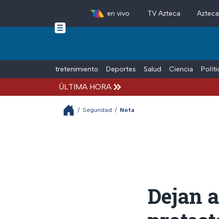
en vivo
TV Azteca
Aztec
Skip to main content
Tiempo Libre
Entretenimiento
Deportes
Salud
Ciencia
Polít
ÚLTIMA HORA
/
Seguridad
/
Nota
Dejan a