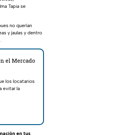
lma Tapia se
pues no querían
as y jaulas y dentro
.
en el Mercado
ue los locatarios
 evitar la
rmación en tus