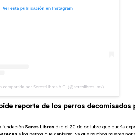
Ver esta publicación en Instagram
n compartida por Seres•Libres A.C. (@sereslibres_mx)
 pide reporte de los perros decomisados 
a fundación
Seres Libres
dijo el 20 de octubre que quería ex
aparecen
a los perros que capturan, ya que muchos mueren por 