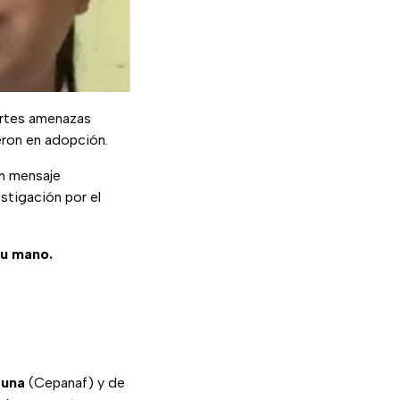
uertes amenazas
ron en adopción.
n mensaje
estigación por el
tu mano.
auna
(Cepanaf) y de