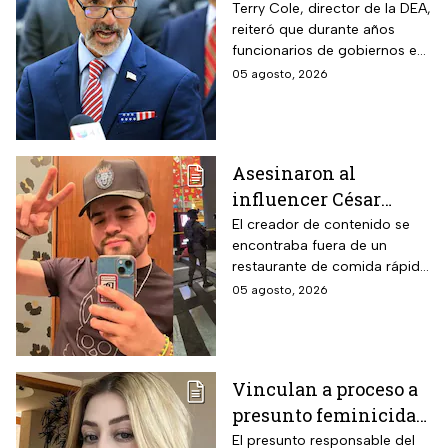
por líderes del CJNG;
Terry Cole, director de la DEA,
reiteró que durante años
aumenta recompensa
funcionarios de gobiernos en
por hijastro de “El
México apoyaron a los
05 agosto, 2026
Mencho”
cárteles en actividades de
narcotráfico y lavado de
dinero
Asesinaron al
influencer César
Gastélum mientras
El creador de contenido se
encontraba fuera de un
transmitía en vivo en
restaurante de comida rápida
Culiacán, Sinaloa
cuando recibió el disparo;
05 agosto, 2026
autoridades desplegaron un
operativo en Sinaloa
Vinculan a proceso a
presunto feminicida
de Valeria Márquez;
El presunto responsable del