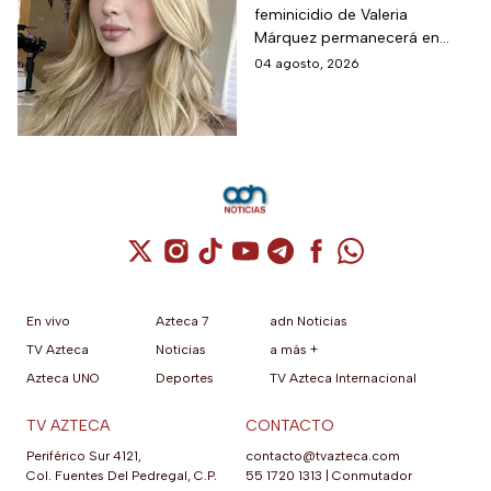
feminicidio de Valeria
permanecerá un año
Márquez permanecerá en
en prisión preventiva
prisión preventiva mientras las
04 agosto, 2026
autoridades continúan con las
investigaciones del caso.
Cuenta de X / Twitter (se abre en una nuev
Cuenta de Instagram (se abre en una n
Cuenta de TikTok (se abre en una
Cuenta de YouTube (se abre 
Cuenta de Telegram (se a
Cuenta de Facebook 
Cuenta de Whats
En vivo
Azteca 7
adn Noticias
TV Azteca
Noticias
a más +
Azteca UNO
Deportes
TV Azteca Internacional
TV AZTECA
CONTACTO
Periférico Sur 4121,
contacto@tvazteca.com
Col. Fuentes Del Pedregal, C.P.
55 1720 1313
|
Conmutador