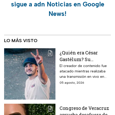
sigue a adn Noticias en Google
News!
LO MÁS VISTO
¿Quién era César
Gastélum? Su
asesinato revive la
El creador de contenido fue
atacado mientras realizaba
violencia contra
una transmisión en vivo en
influencers en
Culiacán. Su caso vuelve a
05 agosto, 2026
Sinaloa y la lista de
poner bajo la lupa la violencia
creadores que han
que ha golpeado a Sinaloa.
muerto
Congreso de Veracruz
aprueba desafuero de