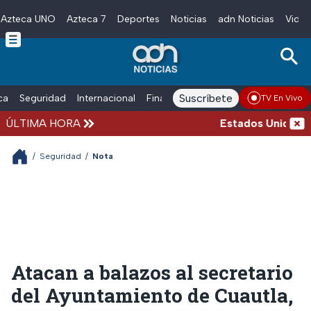
Azteca UNO
Azteca 7
Deportes
Noticias
adn Noticias
Video
Skip to main content
Suscríbete
ica
Seguridad
Internacional
Finanzas
adn Noticias Radio
Esp
TV En Vivo
ÚLTIMA HORA
Estados Unidos susp
/
Seguridad
/
Nota
Atacan a balazos al secretario
del Ayuntamiento de Cuautla,