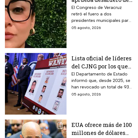
alcalde ligado al caso
El Congreso de Veracruz
retiró el fuero a dos
de la periodista
presidentes municipales para
Roxana Guzmán
que continúen las
05 agosto, 2026
investigaciones en su contra.
Lista oficial de líderes
del CJNG por los que
EUA ofrece millonaria
El Departamento de Estado
informó que, desde 2025, se
recompensa
han revocado un total de 93
visas a familiares y socios de
05 agosto, 2026
narcotraficantes
EUA ofrece más de 100
millones de dólares