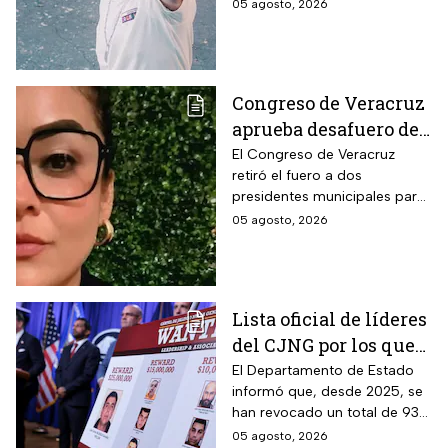
Culiacán. Su caso vuelve a
05 agosto, 2026
Sinaloa y la lista de
poner bajo la lupa la violencia
creadores que han
que ha golpeado a Sinaloa.
muerto
Congreso de Veracruz
aprueba desafuero de
alcalde ligado al caso
El Congreso de Veracruz
retiró el fuero a dos
de la periodista
presidentes municipales para
Roxana Guzmán
que continúen las
05 agosto, 2026
investigaciones en su contra.
Lista oficial de líderes
del CJNG por los que
EUA ofrece millonaria
El Departamento de Estado
informó que, desde 2025, se
recompensa
han revocado un total de 93
visas a familiares y socios de
05 agosto, 2026