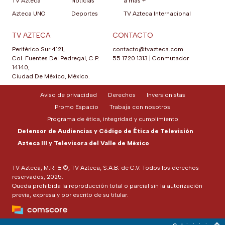
TV Azteca
Noticias
a más +
Azteca UNO
Deportes
TV Azteca Internacional
TV AZTECA
CONTACTO
Periférico Sur 4121,
contacto@tvazteca.com
Col. Fuentes Del Pedregal, C.P.
55 1720 1313
|
Conmutador
14140,
Ciudad De México, México.
Aviso de privacidad
Derechos
Inversionistas
Promo Espacio
Trabaja con nosotros
Programa de ética, integridad y cumplimiento
Defensor de Audiencias y Código de Ética de Televisión
Azteca III y Televisora del Valle de México
TV Azteca, M.R. & ©, TV Azteca, S.A.B. de C.V. Todos los derechos
reservados, 2025.
Queda prohibida la reproducción total o parcial sin la autorización
previa, expresa y por escrito de su titular.