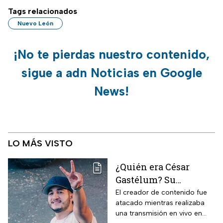
Tags relacionados
Nuevo León
¡No te pierdas nuestro contenido,
sigue a adn Noticias en Google
News!
LO MÁS VISTO
¿Quién era César
Gastélum? Su
asesinato revive la
El creador de contenido fue
atacado mientras realizaba
violencia contra
una transmisión en vivo en
influencers en