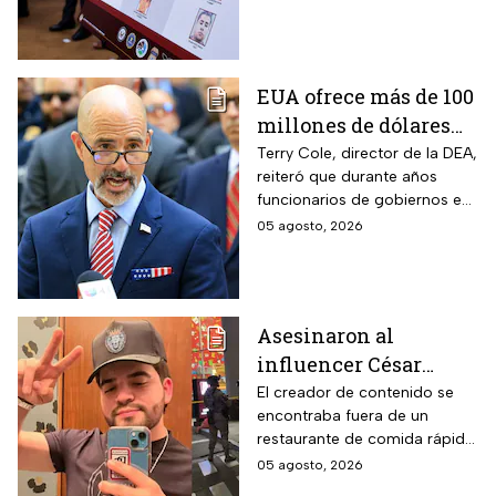
narcotraficantes
EUA ofrece más de 100
millones de dólares
por líderes del CJNG;
Terry Cole, director de la DEA,
reiteró que durante años
aumenta recompensa
funcionarios de gobiernos en
por hijastro de “El
México apoyaron a los
05 agosto, 2026
Mencho”
cárteles en actividades de
narcotráfico y lavado de
dinero
Asesinaron al
influencer César
Gastélum mientras
El creador de contenido se
encontraba fuera de un
transmitía en vivo en
restaurante de comida rápida
Culiacán, Sinaloa
cuando recibió el disparo;
05 agosto, 2026
autoridades desplegaron un