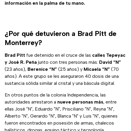
información en la palma de tu mano.
¿Por qué detuvieron a Brad Pitt de
Monterrey?
Brad Pitt
fue detenido en el cruce de las
calles Tepeyac
y José R. Peña
junto con tres personas más:
David “N”
(23 años),
Berenice “N”
(25 años) y
Micaela “N”
(70
años). A este grupo se les aseguraron 40 dosis de una
sustancia sólida similar al cristal y una báscula digital.
En otros puntos de la colonia Independencia, las
autoridades arrestaron a
nueve personas más
, entre
ellas José "N", Eduardo "N", Prisciliano "N", Reyna "N",
Alberto "N", Gerardo "N", Blanca "N" y Luis "N", quienes
fueron encontrados en posesión de armas, chalecos
balísticos, drogas, equipo táctico y tecnología