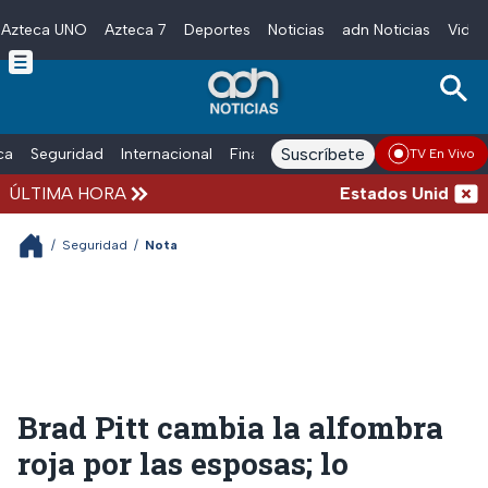
Azteca UNO
Azteca 7
Deportes
Noticias
adn Noticias
Video
Skip to main content
Suscríbete
ica
Seguridad
Internacional
Finanzas
adn Noticias Radio
Esp
TV En Vivo
ÚLTIMA HORA
Estados Unidos susp
/
Seguridad
/
Nota
Brad Pitt cambia la alfombra
roja por las esposas; lo