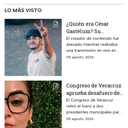
LO MÁS VISTO
¿Quién era César
Gastélum? Su
asesinato revive la
El creador de contenido fue
atacado mientras realizaba
violencia contra
una transmisión en vivo en
influencers en
Culiacán. Su caso vuelve a
05 agosto, 2026
Sinaloa y la lista de
poner bajo la lupa la violencia
creadores que han
que ha golpeado a Sinaloa.
muerto
Congreso de Veracruz
aprueba desafuero de
alcalde ligado al caso
El Congreso de Veracruz
retiró el fuero a dos
de la periodista
presidentes municipales para
Roxana Guzmán
que continúen las
05 agosto, 2026
investigaciones en su contra.