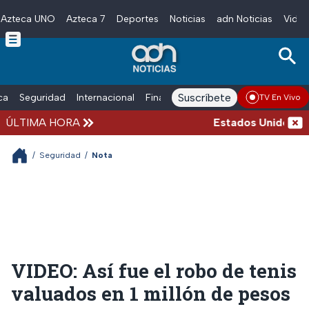
Azteca UNO
Azteca 7
Deportes
Noticias
adn Noticias
Video
Skip to main content
Suscríbete
ica
Seguridad
Internacional
Finanzas
adn Noticias Radio
Esp
TV En Vivo
ÚLTIMA HORA
Estados Unidos suspe
/
Seguridad
/
Nota
VIDEO: Así fue el robo de tenis
valuados en 1 millón de pesos