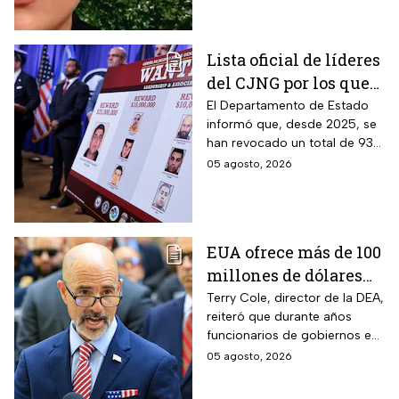
Lista oficial de líderes
del CJNG por los que
EUA ofrece millonaria
El Departamento de Estado
informó que, desde 2025, se
recompensa
han revocado un total de 93
visas a familiares y socios de
05 agosto, 2026
narcotraficantes
EUA ofrece más de 100
millones de dólares
por líderes del CJNG;
Terry Cole, director de la DEA,
reiteró que durante años
aumenta recompensa
funcionarios de gobiernos en
por hijastro de “El
México apoyaron a los
05 agosto, 2026
Mencho”
cárteles en actividades de
narcotráfico y lavado de