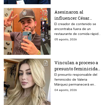
dinero
Asesinaron al
influencer César
Gastélum mientras
El creador de contenido se
encontraba fuera de un
transmitía en vivo en
restaurante de comida rápida
Culiacán, Sinaloa
cuando recibió el disparo;
05 agosto, 2026
autoridades desplegaron un
operativo en Sinaloa
Vinculan a proceso a
presunto feminicida
de Valeria Márquez;
El presunto responsable del
feminicidio de Valeria
permanecerá un año
Márquez permanecerá en
en prisión preventiva
prisión preventiva mientras las
04 agosto, 2026
autoridades continúan con las
investigaciones del caso.