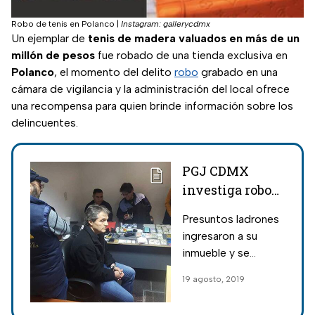
Robo de tenis en Polanco
|
Instagram: gallerycdmx
Un ejemplar de
tenis de madera valuados en más de un
millón de pesos
fue robado de una tienda exclusiva en
Polanco
, el momento del delito
robo
grabado en una
cámara de vigilancia y la administración del local ofrece
una recompensa para quien brinde información sobre los
delincuentes.
PGJ CDMX
investiga robo
en casa de
Presuntos ladrones
Carlos
ingresaron a su
Ahumada
inmueble y se
llevaron dos cajas
19 agosto, 2019
fuertes.