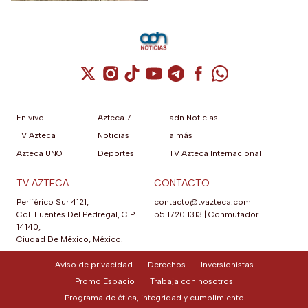
Cuenta de X / Twitter (se abre en una nuev
Cuenta de Instagram (se abre en una n
Cuenta de TikTok (se abre en una
Cuenta de YouTube (se abre 
Cuenta de Telegram (se a
Cuenta de Facebook 
Cuenta de Whats
En vivo
Azteca 7
adn Noticias
TV Azteca
Noticias
a más +
Azteca UNO
Deportes
TV Azteca Internacional
TV AZTECA
CONTACTO
Periférico Sur 4121,
contacto@tvazteca.com
Col. Fuentes Del Pedregal, C.P.
55 1720 1313
|
Conmutador
14140,
Ciudad De México, México.
Aviso de privacidad
Derechos
Inversionistas
Promo Espacio
Trabaja con nosotros
Programa de ética, integridad y cumplimiento