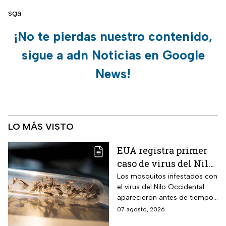
sga
¡No te pierdas nuestro contenido,
sigue a adn Noticias en Google
News!
LO MÁS VISTO
EUA registra primer
caso de virus del Nilo
Occidental de 2026
Los mosquitos infestados con
el virus del Nilo Occidental
aparecieron antes de tiempo
en EUA; ya se registró el
07 agosto, 2026
primer caso en una persona