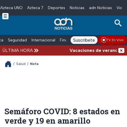
Azteca UNO
Azteca 7
Deportes
Noticias
adn Noticias
Video
Skip to main content
Suscríbete
ica
Seguridad
Internacional
Finanzas
adn Noticias Radio
Esp
TV En Vivo
ÚLTIMA HORA
Vacaciones de verano complic
/
Salud
/
Nota
Semáforo COVID: 8 estados en
verde y 19 en amarillo