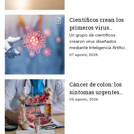
Científicos crean los
primeros virus
diseñados por la IA,
Un grupo de científicos
crearon virus diseñados
¿son peligrosos para
mediante Inteligencia Artificial
los humanos?
pero se han encendido las
07 agosto, 2026
alertar sobre cómo garantizar
su seguridad.
Cáncer de colon: los
síntomas urgentes
que te advierten que
06 agosto, 2026
ya está presente