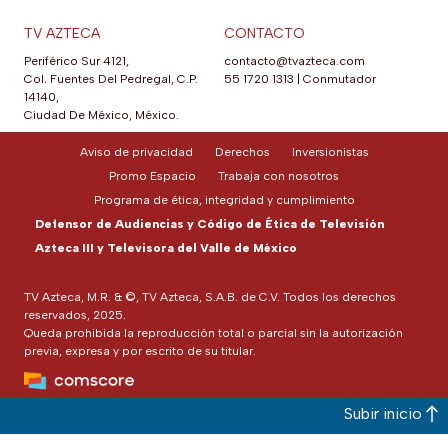
TV AZTECA
CONTACTO
Periférico Sur 4121,
contacto@tvazteca.com
Col. Fuentes Del Pedregal, C.P.
55 1720 1313
|
Conmutador
14140,
Ciudad De México, México.
Aviso de privacidad
Derechos
Inversionistas
Promo Espacio
Trabaja con nosotros
Programa de ética, integridad y cumplimiento
Defensor de Audiencias y Código de Ética de Televisión
Azteca III y Televisora del Valle de México
TV Azteca, M.R. & ©, TV Azteca, S.A.B. de C.V. Todos los derechos
reservados, 2025.
Queda prohibida la reproducción total o parcial sin la autorización
previa, expresa y por escrito de su titular.
Subir inicio