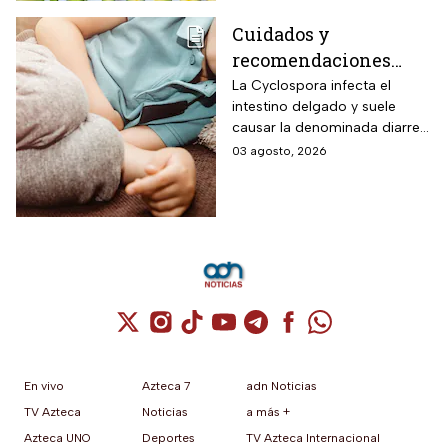
Cuidados y
recomendaciones
para niños ante los
La Cyclospora infecta el
intestino delgado y suele
riesgos por cyclospora
causar la denominada diarrea
explosiva, de acuerdo con
03 agosto, 2026
autoridades sanitarias.
Cuenta de X / Twitter (se abre en una nuev
Cuenta de Instagram (se abre en una n
Cuenta de TikTok (se abre en una
Cuenta de YouTube (se abre 
Cuenta de Telegram (se a
Cuenta de Facebook 
Cuenta de Whats
En vivo
Azteca 7
adn Noticias
TV Azteca
Noticias
a más +
Azteca UNO
Deportes
TV Azteca Internacional