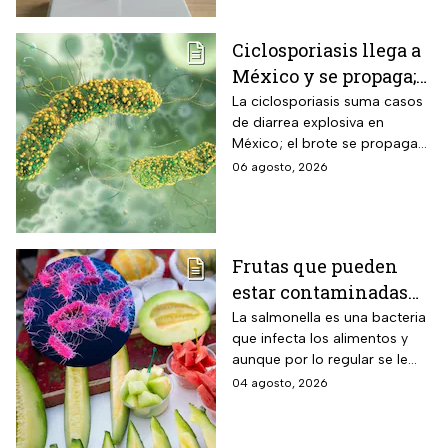
Ciclosporiasis llega a
México y se propaga;
activan protocolos
La ciclosporiasis suma casos
de diarrea explosiva en
para revisar frutas y
México; el brote se propaga
verduras
en el territorio nacional
06 agosto, 2026
Frutas que pueden
estar contaminadas
de salmonella y cómo
La salmonella es una bacteria
que infecta los alimentos y
protegerte del
aunque por lo regular se le
contagio
relaciona con el huevo,
04 agosto, 2026
algunas frutas pueden estar
contaminadas.