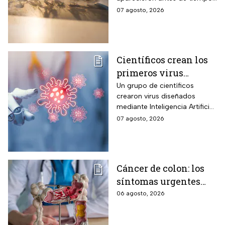
en EUA; ya se registró el
07 agosto, 2026
primer caso en una persona
Científicos crean los
primeros virus
diseñados por la IA,
Un grupo de científicos
crearon virus diseñados
¿son peligrosos para
mediante Inteligencia Artificial
los humanos?
pero se han encendido las
07 agosto, 2026
alertar sobre cómo garantizar
su seguridad.
Cáncer de colon: los
síntomas urgentes
que te advierten que
06 agosto, 2026
ya está presente