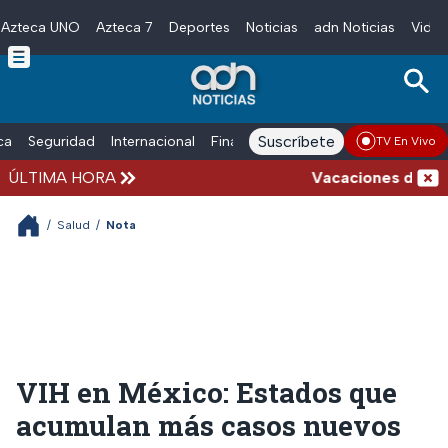
Azteca UNO
Azteca 7
Deportes
Noticias
adn Noticias
Video
Skip to main content
Suscríbete
ica
Seguridad
Internacional
Finanzas
adn Noticias Radio
Esp
TV En Vivo
ÚLTIMA HORA
Vacaciones de verano
/
Salud
/
Nota
VIH en México: Estados que
acumulan más casos nuevos