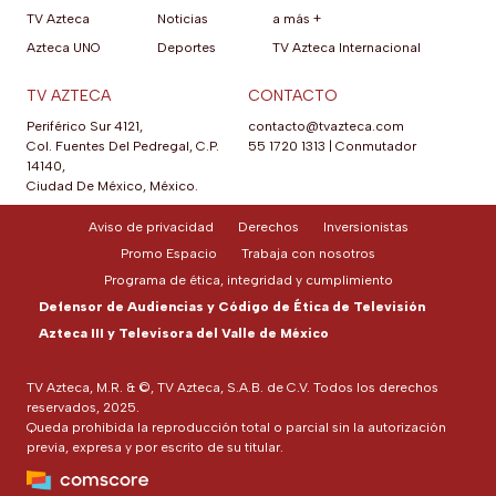
TV Azteca
Noticias
a más +
Azteca UNO
Deportes
TV Azteca Internacional
TV AZTECA
CONTACTO
Periférico Sur 4121,
contacto@tvazteca.com
Col. Fuentes Del Pedregal, C.P.
55 1720 1313
|
Conmutador
14140,
Ciudad De México, México.
Aviso de privacidad
Derechos
Inversionistas
Promo Espacio
Trabaja con nosotros
Programa de ética, integridad y cumplimiento
Defensor de Audiencias y Código de Ética de Televisión
Azteca III y Televisora del Valle de México
TV Azteca, M.R. & ©, TV Azteca, S.A.B. de C.V. Todos los derechos
reservados, 2025.
Queda prohibida la reproducción total o parcial sin la autorización
previa, expresa y por escrito de su titular.