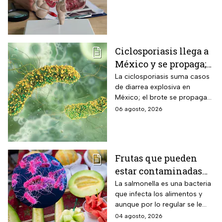
Ciclosporiasis llega a
México y se propaga;
activan protocolos
La ciclosporiasis suma casos
de diarrea explosiva en
para revisar frutas y
México; el brote se propaga
verduras
en el territorio nacional
06 agosto, 2026
Frutas que pueden
estar contaminadas
de salmonella y cómo
La salmonella es una bacteria
que infecta los alimentos y
protegerte del
aunque por lo regular se le
contagio
relaciona con el huevo,
04 agosto, 2026