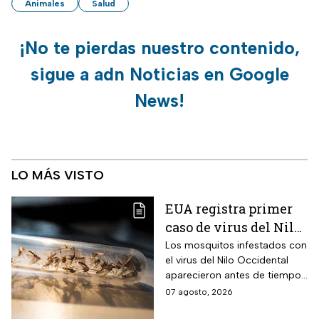
Animales
Salud
¡No te pierdas nuestro contenido,
sigue a adn Noticias en Google
News!
LO MÁS VISTO
EUA registra primer
caso de virus del Nilo
Occidental de 2026
Los mosquitos infestados con
el virus del Nilo Occidental
aparecieron antes de tiempo
en EUA; ya se registró el
07 agosto, 2026
primer caso en una persona