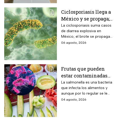
Ciclosporiasis llega a
México y se propaga;
activan protocolos
La ciclosporiasis suma casos
de diarrea explosiva en
para revisar frutas y
México; el brote se propaga
verduras
en el territorio nacional
06 agosto, 2026
Frutas que pueden
estar contaminadas
de salmonella y cómo
La salmonella es una bacteria
que infecta los alimentos y
protegerte del
aunque por lo regular se le
contagio
relaciona con el huevo,
04 agosto, 2026
algunas frutas pueden estar
contaminadas.