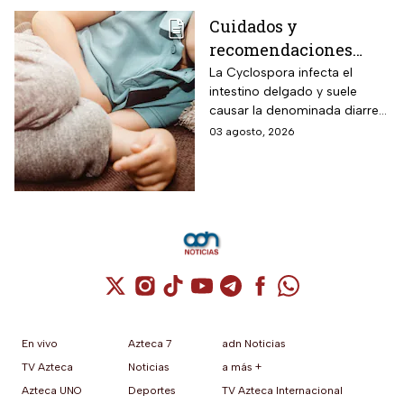
Cuidados y
recomendaciones
para niños ante los
La Cyclospora infecta el
intestino delgado y suele
riesgos por cyclospora
causar la denominada diarrea
explosiva, de acuerdo con
03 agosto, 2026
autoridades sanitarias.
Cuenta de X / Twitter (se abre en una nuev
Cuenta de Instagram (se abre en una n
Cuenta de TikTok (se abre en una
Cuenta de YouTube (se abre 
Cuenta de Telegram (se a
Cuenta de Facebook 
Cuenta de Whats
En vivo
Azteca 7
adn Noticias
TV Azteca
Noticias
a más +
Azteca UNO
Deportes
TV Azteca Internacional