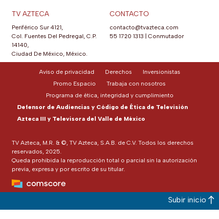
TV AZTECA
CONTACTO
Periférico Sur 4121,
contacto@tvazteca.com
Col. Fuentes Del Pedregal, C.P.
55 1720 1313
|
Conmutador
14140,
Ciudad De México, México.
Aviso de privacidad
Derechos
Inversionistas
Promo Espacio
Trabaja con nosotros
Programa de ética, integridad y cumplimiento
Defensor de Audiencias y Código de Ética de Televisión
Azteca III y Televisora del Valle de México
TV Azteca, M.R. & ©, TV Azteca, S.A.B. de C.V. Todos los derechos
reservados, 2025.
Queda prohibida la reproducción total o parcial sin la autorización
previa, expresa y por escrito de su titular.
Subir inicio