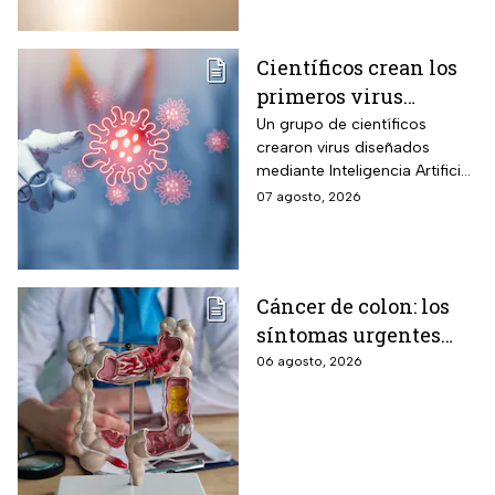
Científicos crean los
primeros virus
diseñados por la IA,
Un grupo de científicos
crearon virus diseñados
¿son peligrosos para
mediante Inteligencia Artificial
los humanos?
pero se han encendido las
07 agosto, 2026
alertar sobre cómo garantizar
su seguridad.
Cáncer de colon: los
síntomas urgentes
que te advierten que
06 agosto, 2026
ya está presente