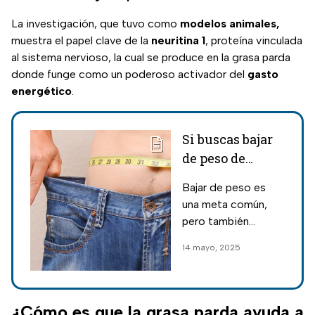
La investigación, que tuvo como
modelos animales,
muestra el papel clave de la
neuritina 1
, proteína vinculada
al sistema nervioso, la cual se produce en la grasa parda
donde funge como un poderoso activador del
gasto
energético
.
Si buscas bajar
de peso de
forma efectiva,
Bajar de peso es
debes conocer la
una meta común,
nueva terapia
pero también
autorizada en
enfrenta un gran
14 mayo, 2025
México
desafío; conoce la
nueva terapia
autorizada en
México y entérate
¿Cómo es que la grasa parda ayuda a