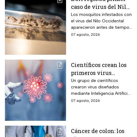
caso de virus del Nilo
Occidental de 2026
Los mosquitos infestados con
el virus del Nilo Occidental
aparecieron antes de tiempo
en EUA; ya se registró el
07 agosto, 2026
primer caso en una persona
Científicos crean los
primeros virus
diseñados por la IA,
Un grupo de científicos
crearon virus diseñados
¿son peligrosos para
mediante Inteligencia Artificial
los humanos?
pero se han encendido las
07 agosto, 2026
alertar sobre cómo garantizar
su seguridad.
Cáncer de colon: los