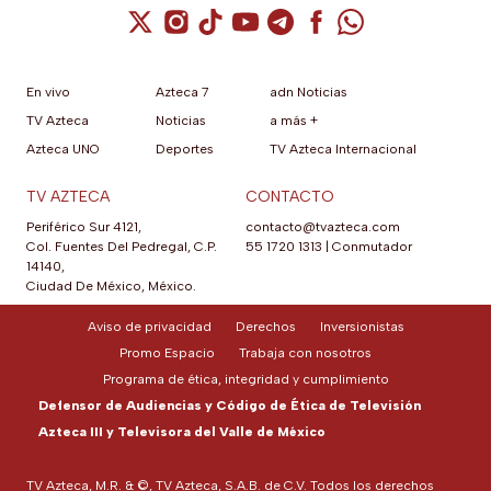
Cuenta de X / Twitter (se abre en una nuev
Cuenta de Instagram (se abre en una n
Cuenta de TikTok (se abre en una
Cuenta de YouTube (se abre 
Cuenta de Telegram (se a
Cuenta de Facebook 
Cuenta de Whats
En vivo
Azteca 7
adn Noticias
TV Azteca
Noticias
a más +
Azteca UNO
Deportes
TV Azteca Internacional
TV AZTECA
CONTACTO
Periférico Sur 4121,
contacto@tvazteca.com
Col. Fuentes Del Pedregal, C.P.
55 1720 1313
|
Conmutador
14140,
Ciudad De México, México.
Aviso de privacidad
Derechos
Inversionistas
Promo Espacio
Trabaja con nosotros
Programa de ética, integridad y cumplimiento
Defensor de Audiencias y Código de Ética de Televisión
Azteca III y Televisora del Valle de México
TV Azteca, M.R. & ©, TV Azteca, S.A.B. de C.V. Todos los derechos