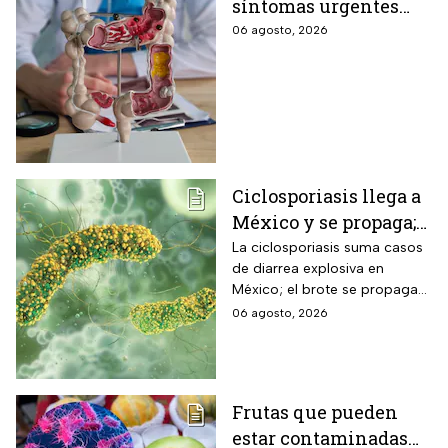
síntomas urgentes
que te advierten que
06 agosto, 2026
ya está presente
Ciclosporiasis llega a
México y se propaga;
activan protocolos
La ciclosporiasis suma casos
de diarrea explosiva en
para revisar frutas y
México; el brote se propaga
verduras
en el territorio nacional
06 agosto, 2026
Frutas que pueden
estar contaminadas