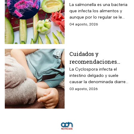
de salmonella y cómo
La salmonella es una bacteria
que infecta los alimentos y
protegerte del
aunque por lo regular se le
contagio
relaciona con el huevo,
04 agosto, 2026
algunas frutas pueden estar
contaminadas.
Cuidados y
recomendaciones
para niños ante los
La Cyclospora infecta el
intestino delgado y suele
riesgos por cyclospora
causar la denominada diarrea
explosiva, de acuerdo con
03 agosto, 2026
autoridades sanitarias.