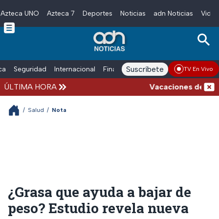
Azteca UNO
Azteca 7
Deportes
Noticias
adn Noticias
Video
Skip to main content
Suscríbete
ica
Seguridad
Internacional
Finanzas
adn Noticias Radio
Esp
TV En Vivo
ÚLTIMA HORA
Vacaciones de verano 
/
Salud
/
Nota
¿Grasa que ayuda a bajar de
peso? Estudio revela nueva