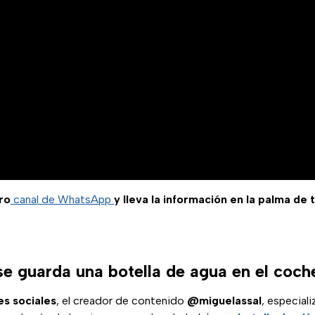
ro
canal de WhatsApp
y lleva la información en la palma de 
se guarda una botella de agua en el coch
es sociales
, el creador de contenido
@miguelassal
, especial