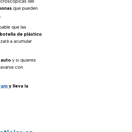
microscópicas del
monas
que pueden
s
.
bable que las
botella de plástico
nzará a acumular
 auto
y si quieres
lavarse con
gram
y lleva la