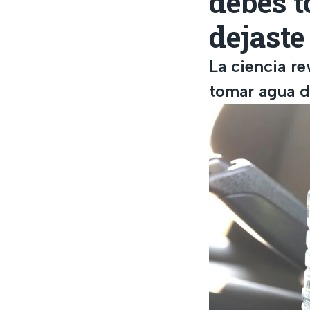
debes t
dejaste
La ciencia re
tomar agua de