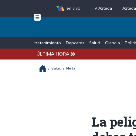
en vivo
TV Azteca
Aztec
Skip to main content
Tiempo Libre
Entretenimiento
Deportes
Salud
Ciencia
Polít
ÚLTIMA HORA
/
Salud
/
Nota
La peli