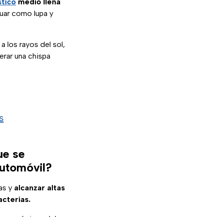
stico
medio llena
tuar como lupa y
 los rayos del sol,
erar una chispa
s
ue se
automóvil?
as y
alcanzar altas
acterias.