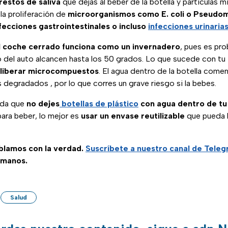
restos de saliva
que dejas al beber de la botella y partículas 
la proliferación de
microorganismos como E. coli o Pseudo
fecciones gastrointestinales o incluso
infecciones urinaria
l coche cerrado funciona como un invernadero
, pues es pro
 del auto alcancen hasta los 50 grados. Lo que sucede con tu
liberar microcompuestos
. El agua dentro de la botella come
s degradados , por lo que corres un grave riesgo si la bebes.
nda que
no dejes
botellas de plástico
con agua dentro de tu
para beber, lo mejor es
usar un envase reutilizable
que pueda 
ablamos con la verdad.
Suscríbete a nuestro canal de Tele
 manos.
Salud