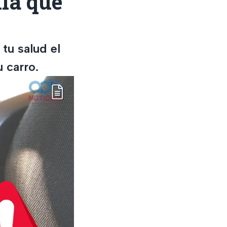
lla que
 tu salud el
 carro.