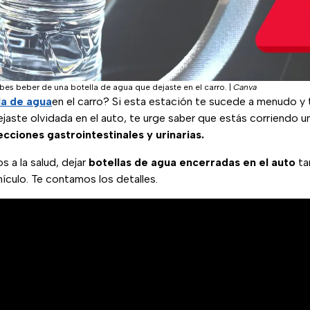
bes beber de una botella de agua que dejaste en el carro.
|
Canva
la de agua
en el carro? Si esta estación te sucede a menudo y 
jaste olvidada en el auto, te urge saber que estás corriendo u
ecciones gastrointestinales y urinarias.
 a la salud, dejar
botellas de agua encerradas en el auto
ta
hículo. Te contamos los detalles.