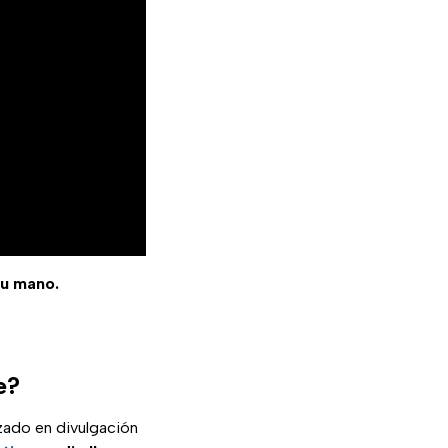
tu mano.
e?
izado en divulgación