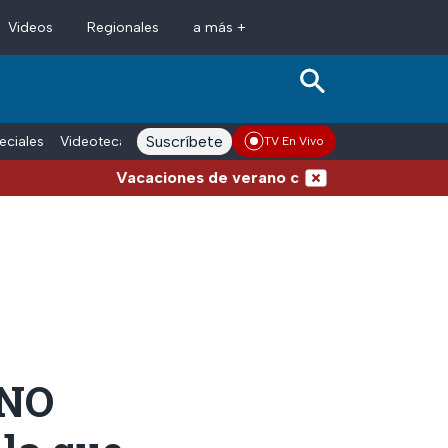
Videos
Regionales
a más +
Suscríbete
eciales
Videoteca
Conductores
Voces adn Noticias
Enlace La
TV En Vivo
Vacaciones de verano complicadas: Carreteras cerrada
 NO