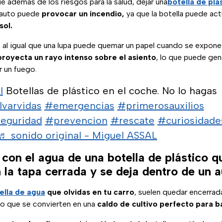
ue además de los riesgos para la salud, dejar una
botella de plá
 auto puede
provocar un incendio,
ya que la botella puede ac
sol.
l igual que una lupa puede quemar un papel cuando se expone a
proyecta un rayo intenso sobre el asiento
, lo que puede gen
ar un fuego.
l
Botellas de plástico en el coche. No lo hagas
lvarvidas
#emergencias
#primerosauxilios
eguridad
#prevencion
#rescate
#curiosidade
♬ sonido original - Miguel ASSAL
con el agua de una botella de plástico q
 la tapa cerrada y se deja dentro de un 
ella de agua
que olvidas en tu carro
, suelen quedar encerrad
 lo que se convierten en una
caldo de cultivo perfecto para b