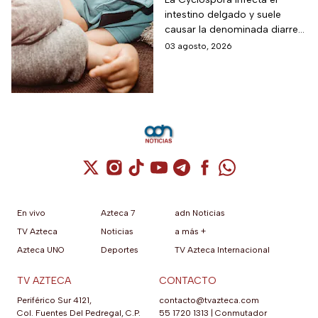
para niños ante los
intestino delgado y suele
riesgos por cyclospora
causar la denominada diarrea
explosiva, de acuerdo con
03 agosto, 2026
autoridades sanitarias.
Cuenta de X / Twitter (se abre en una nuev
Cuenta de Instagram (se abre en una n
Cuenta de TikTok (se abre en una
Cuenta de YouTube (se abre 
Cuenta de Telegram (se a
Cuenta de Facebook 
Cuenta de Whats
En vivo
Azteca 7
adn Noticias
TV Azteca
Noticias
a más +
Azteca UNO
Deportes
TV Azteca Internacional
TV AZTECA
CONTACTO
Periférico Sur 4121,
contacto@tvazteca.com
Col. Fuentes Del Pedregal, C.P.
55 1720 1313
|
Conmutador