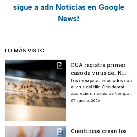
sigue a adn Noticias en Google
News!
LO MÁS VISTO
EUA registra primer
caso de virus del Nilo
Occidental de 2026
Los mosquitos infestados con
el virus del Nilo Occidental
aparecieron antes de tiempo
en EUA; ya se registró el
07 agosto, 2026
primer caso en una persona
Científicos crean los