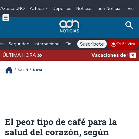
Azteca UNO
Azteca 7
Deportes
Noticias
adn Noticias
Video
Skip to main content
Suscríbete
ica
Seguridad
Internacional
Finanzas
adn Noticias Radio
Esp
TV En Vivo
ÚLTIMA HORA
Vacaciones de verano c
/
Salud
/
Nota
El peor tipo de café para la
salud del corazón, según