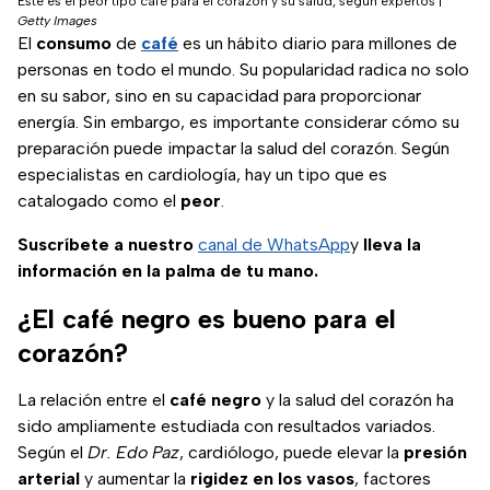
Este es el peor tipo café para el corazón y su salud, según expertos
|
Getty Images
El
consumo
de
café
es un hábito diario para millones de
personas en todo el mundo. Su popularidad radica no solo
en su sabor, sino en su capacidad para proporcionar
energía. Sin embargo, es importante considerar cómo su
preparación puede impactar la salud del corazón. Según
especialistas en cardiología, hay un tipo que es
catalogado como el
peor
.
Suscríbete a nuestro
canal de WhatsApp
y
lleva la
información en la palma de tu mano.
¿El café negro es bueno para el
corazón?
La relación entre el
café negro
y la salud del corazón ha
sido ampliamente estudiada con resultados variados.
Según el
Dr. Edo Paz
, cardiólogo, puede elevar la
presión
arterial
y aumentar la
rigidez en los vasos
, factores