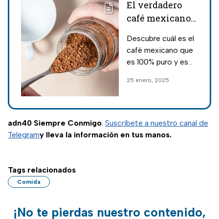
El verdadero
café mexicano
100% puro y
Descubre cuál es el
libre de maíz,
café mexicano que
según Profeco
es 100% puro y es
libre de maíz, según
25 enero, 2025
la Profeco; cuáles
son las marcas
destacadas y cómo
disfrutar del mejor
adn40 Siempre Conmigo
.
Suscríbete a nuestro canal de
producto.
Telegram
y lleva la información en tus manos.
Tags relacionados
Comida
¡No te pierdas nuestro contenido,