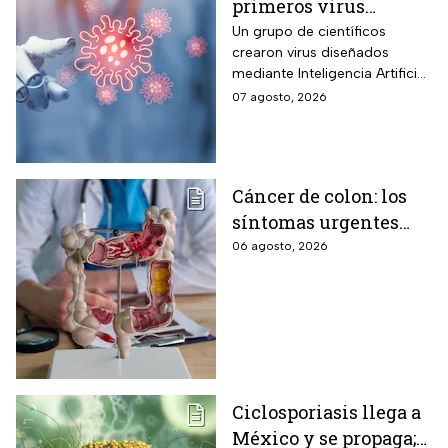
primeros virus
diseñados por la IA,
Un grupo de científicos
crearon virus diseñados
¿son peligrosos para
mediante Inteligencia Artificial
los humanos?
pero se han encendido las
07 agosto, 2026
alertar sobre cómo garantizar
su seguridad.
Cáncer de colon: los
síntomas urgentes
que te advierten que
06 agosto, 2026
ya está presente
Ciclosporiasis llega a
México y se propaga;