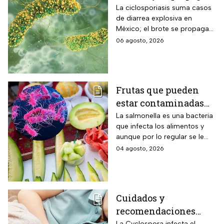
activan protocolos
La ciclosporiasis suma casos
de diarrea explosiva en
para revisar frutas y
México; el brote se propaga
verduras
en el territorio nacional
06 agosto, 2026
Frutas que pueden
estar contaminadas
de salmonella y cómo
La salmonella es una bacteria
que infecta los alimentos y
protegerte del
aunque por lo regular se le
contagio
relaciona con el huevo,
04 agosto, 2026
algunas frutas pueden estar
contaminadas.
Cuidados y
recomendaciones
La Cyclospora infecta el