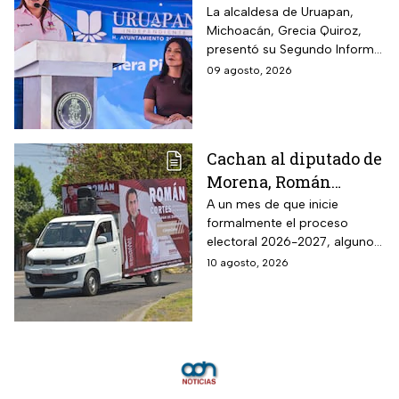
quedará en la historia
La alcaldesa de Uruapan,
Michoacán, Grecia Quiroz,
de México
presentó su Segundo Informe
de Gobierno
09 agosto, 2026
Cachan al diputado de
Morena, Román
Cortés, entregando
A un mes de que inicie
formalmente el proceso
periódico y dotación
electoral 2026-2027, algunos
de huevos: ¿Es un acto
políticos ya buscan ser
10 agosto, 2026
anticipado de
candidatos en las elecciones
campaña?
del próximo año.