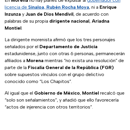
En
Morena
no hay planes de expulsar al
gobernador con
licencia de
Sinaloa
,
Rubén Rocha Moya
, ni a
Enrique
Inzunza
y
Juan de Dios Mendívil
, de acuerdo con
palabras de su propia
dirigente nacional
,
Ariadna
Montiel
.
La dirigente morenista afirmó que los tres personajes
señalados por el
Departamento de Justicia
estadunidense, junto con otras 6 personas, permanecerán
afiliados a
Morena
mientras “no exista una resolución” de
parte de la
Fiscalía General de la República (FGR)
sobre supuestos vínculos con el grupo delictivo
conocido como “Los Chapitos”.
Al igual que el
Gobierno de México
,
Montiel
recalcó que
“solo son señalamientos”, y añadió que ello favorecería
“actos de injerencia con otros territorios”.