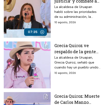
justicia” y combate a
la impunidad: Grecia
La alcaldesa de Uruapan
habló sobre las prioridades
Quiroz
de su administración, la
impunidad de los
10 agosto, 2026
narcopolíticos y la posibilidad
de aparecer en futuras
07:35
boletas electorales.
Grecia Quiroz ve
respaldo de la gente
rumbo a las
La alcaldesa de Uruapan,
Grecia Quiroz, señaló que
elecciones 2027
cuando hay un pueblo unido
la voluntad no se puede
10 agosto, 2026
comprar
Grecia Quiroz: Muerte
de Carlos Manzo