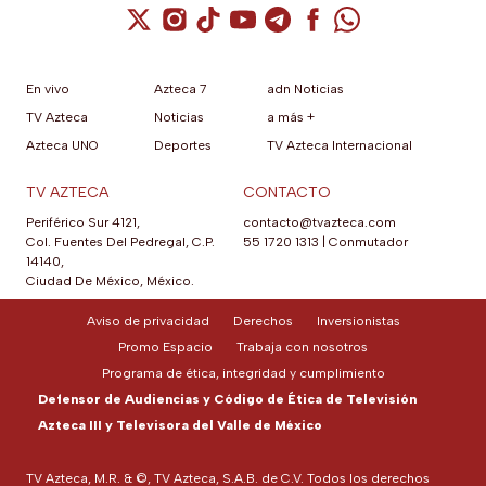
Cuenta de X / Twitter (se abre en una nuev
Cuenta de Instagram (se abre en una n
Cuenta de TikTok (se abre en una
Cuenta de YouTube (se abre 
Cuenta de Telegram (se a
Cuenta de Facebook 
Cuenta de Whats
En vivo
Azteca 7
adn Noticias
TV Azteca
Noticias
a más +
Azteca UNO
Deportes
TV Azteca Internacional
TV AZTECA
CONTACTO
Periférico Sur 4121,
contacto@tvazteca.com
Col. Fuentes Del Pedregal, C.P.
55 1720 1313
|
Conmutador
14140,
Ciudad De México, México.
Aviso de privacidad
Derechos
Inversionistas
Promo Espacio
Trabaja con nosotros
Programa de ética, integridad y cumplimiento
Defensor de Audiencias y Código de Ética de Televisión
Azteca III y Televisora del Valle de México
TV Azteca, M.R. & ©, TV Azteca, S.A.B. de C.V. Todos los derechos