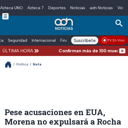
Azteca UNO
Azteca 7
Deportes
Noticias
adn Noticias
Video
Skip to main content
Suscríbete
ica
Seguridad
Internacional
Finanzas
adn Noticias Radio
Esp
TV En Vivo
ÚLTIMA HORA
Confirman más de 100 muertos tra
/
Política
/
Nota
Pese acusaciones en EUA,
Morena no expulsará a Rocha