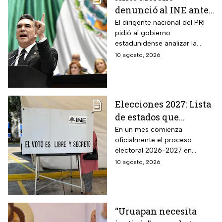
denunció al INE ante
el Departamento de
El dirigente nacional del PRI
pidió al gobierno
Estado de EUA por
estadunidense analizar la
actos censura a favor
actividad de los consejeros
10 agosto, 2026
de Morena
Arturo Castillo, Rita Bell y
Frida Denisse Gómez
Elecciones 2027: Lista
de estados que
renovarán
En un mes comienza
oficialmente el proceso
gubernatura el
electoral 2026-2027 en
próximo año
donde se renovarán
10 agosto, 2026
gubernaturas, diputaciones y
presidencias municipales
“Uruapan necesita