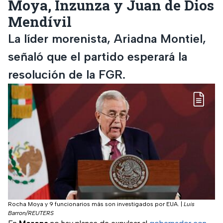
Moya, Inzunza y Juan de Dios
Mendívil
La líder morenista, Ariadna Montiel,
señaló que el partido esperará la
resolución de la FGR.
Rocha Moya y 9 funcionarios más son investigados por EUA.
|
Luis
Barron/REUTERS