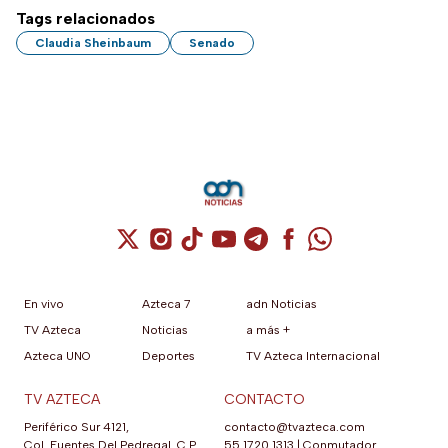
Tags relacionados
Claudia Sheinbaum
Senado
Cuenta de X / Twitter (se abre en una nuev
Cuenta de Instagram (se abre en una n
Cuenta de TikTok (se abre en una
Cuenta de YouTube (se abre 
Cuenta de Telegram (se a
Cuenta de Facebook 
Cuenta de Whats
En vivo
Azteca 7
adn Noticias
TV Azteca
Noticias
a más +
Azteca UNO
Deportes
TV Azteca Internacional
TV AZTECA
CONTACTO
Periférico Sur 4121,
contacto@tvazteca.com
Col. Fuentes Del Pedregal, C.P.
55 1720 1313
|
Conmutador