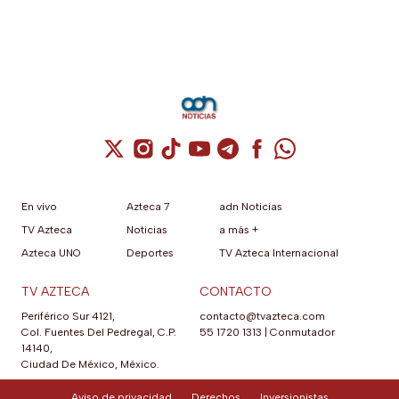
Cuenta de X / Twitter (se abre en una nuev
Cuenta de Instagram (se abre en una n
Cuenta de TikTok (se abre en una
Cuenta de YouTube (se abre 
Cuenta de Telegram (se a
Cuenta de Facebook 
Cuenta de Whats
En vivo
Azteca 7
adn Noticias
TV Azteca
Noticias
a más +
Azteca UNO
Deportes
TV Azteca Internacional
TV AZTECA
CONTACTO
Periférico Sur 4121,
contacto@tvazteca.com
Col. Fuentes Del Pedregal, C.P.
55 1720 1313
|
Conmutador
14140,
Ciudad De México, México.
Aviso de privacidad
Derechos
Inversionistas