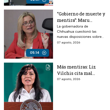
“Gobierno de muerte y
mentira”: Maru
Campos arremete
La gobernadora de
Chihuahua cuestionó las
contra Morena por
nuevas disposiciones sobre
polémicos
medios y lanzó fuertes
07 agosto, 2026
lineamientos de
señalamientos contra el
audiencias
Gobierno de México durante
05:14
una conversación con
Roberto Ruiz.
Más mentiras: Liz
Vilchis cita mal
estudio de Reuters
07 agosto, 2026
sobre la credibilidad
de TV Azteca