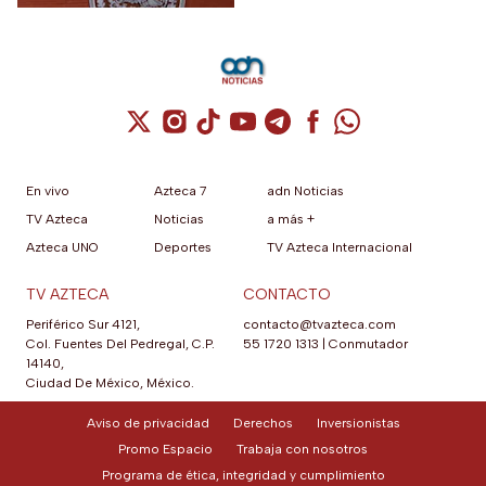
Cuenta de X / Twitter (se abre en una nuev
Cuenta de Instagram (se abre en una n
Cuenta de TikTok (se abre en una
Cuenta de YouTube (se abre 
Cuenta de Telegram (se a
Cuenta de Facebook 
Cuenta de Whats
En vivo
Azteca 7
adn Noticias
TV Azteca
Noticias
a más +
Azteca UNO
Deportes
TV Azteca Internacional
TV AZTECA
CONTACTO
Periférico Sur 4121,
contacto@tvazteca.com
Col. Fuentes Del Pedregal, C.P.
55 1720 1313
|
Conmutador
14140,
Ciudad De México, México.
Aviso de privacidad
Derechos
Inversionistas
Promo Espacio
Trabaja con nosotros
Programa de ética, integridad y cumplimiento