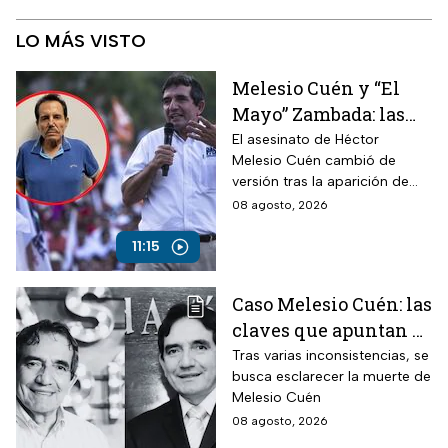
LO MÁS VISTO
Melesio Cuén y “El
Mayo” Zambada: las
claves de un
El asesinato de Héctor
Melesio Cuén cambió de
asesinato rodeado de
versión tras la aparición de
contradicciones
nuevas pruebas. ¿Qué ocurrió
08 agosto, 2026
realmente el 25 de julio de
2024?
11:15
Caso Melesio Cuén: las
claves que apuntan a
un posible montaje en
Tras varias inconsistencias, se
busca esclarecer la muerte de
su asesinato
Melesio Cuén
08 agosto, 2026