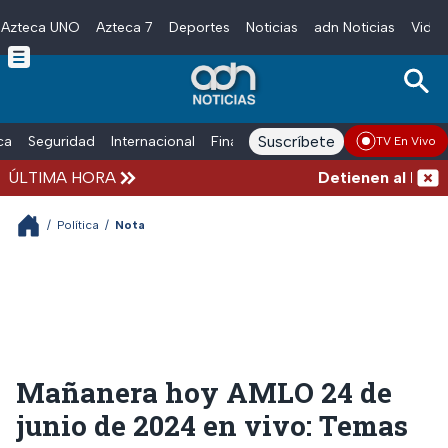
Azteca UNO
Azteca 7
Deportes
Noticias
adn Noticias
Video
Skip to main content
Suscríbete
ica
Seguridad
Internacional
Finanzas
adn Noticias Radio
Esp
TV En Vivo
ÚLTIMA HORA
Detienen al hombre
/
Política
/
Nota
Mañanera hoy AMLO 24 de
junio de 2024 en vivo: Temas