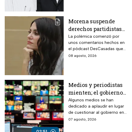
Morena suspende
derechos partidistas
de Nayeli Salvatori y
La polémica comenzó por
unos comentarios hechos en
Graciela Palomares
el pódcast DesCasadas que
por insulto a adultos
se volvieron virales en redes
08 agosto, 2026
mayores
sociales. Ahora, ambas
legisladoras deberán
enfrentar un procedimiento
dentro del partido.
Medios y periodistas
mienten; el gobierno
controla la narrativa a
Algunos medios se han
dedicado a aplaudir en lugar
través de paleros
de cuestionar al gobierno en
medio de los nuevos
07 agosto, 2026
lineamientos para las
audiencias
02:51