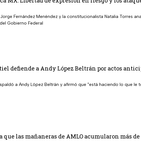
a MX: Libertad de expresión en riesgo y los ataqu
Jorge Fernández Menéndez y la constitucionalista Natalia Torres ana
 del Gobierno Federal
iel defiende a Andy López Beltrán por actos anti
espaldó a Andy López Beltrán y afirmó que "está haciendo lo que le 
a que las mañaneras de AMLO acumularon más de 1