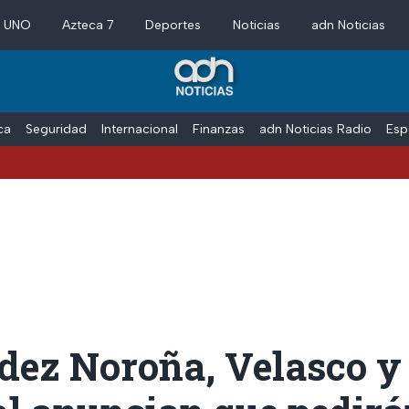
a UNO
Azteca 7
Deportes
Noticias
adn Noticias
ica
Seguridad
Internacional
Finanzas
adn Noticias Radio
Esp
dez Noroña, Velasco y