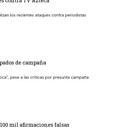
es contra TV Azteca
lizan los recientes ataques contra periodistas
cipados de campaña
toca", pese a las críticas por presunta campaña
00 mil afirmaciones falsas