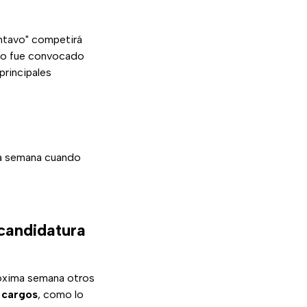
ntavo" competirá
 no fue convocado
principales
ma semana cuando
candidatura
róxima semana otros
 cargos
, como lo