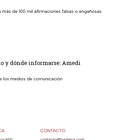
 más de 100 mil afirmaciones falsas o engañosas.
mo y dónde informarse: Amedi
bre los medios de comunicación
CA
CONTACTO
Sur 4121,
contacto@tvazteca.com