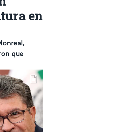
n
atura en
Monreal,
ron que