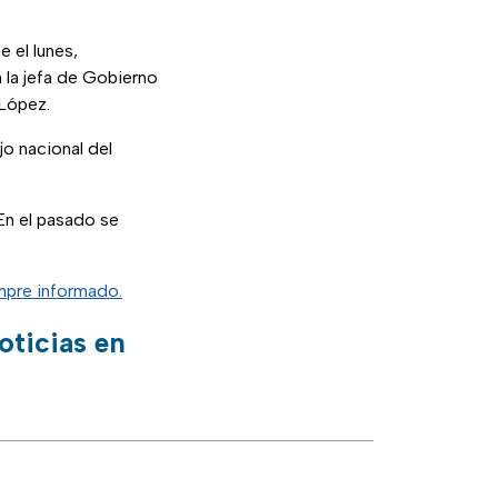
 el lunes,
 la jefa de Gobierno
 López.
jo nacional del
En el pasado se
pre informado.
oticias en