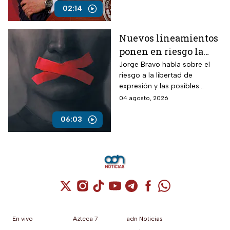
engañosas.
02:14
Nuevos lineamientos
ponen en riesgo la
libertad de decidir
Jorge Bravo habla sobre el
riesgo a la libertad de
cómo y dónde
expresión y las posibles
informarse: Amedi
multas sobre los medios de
04 agosto, 2026
comunicación
06:03
Cuenta de X / Twitter (se abre en una nuev
Cuenta de Instagram (se abre en una n
Cuenta de TikTok (se abre en una
Cuenta de YouTube (se abre 
Cuenta de Telegram (se a
Cuenta de Facebook 
Cuenta de Whats
En vivo
Azteca 7
adn Noticias