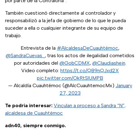
por parte de la Contraloría”.
También cuestionó directamente al controlador y
responsabilizó a la jefa de gobierno de lo que le pueda
suceder a ella o cualquier integrante de su equipo de
trabajo.
Entrevista de la
#AlcaldesaDeCuauhtémoc
,
@SandraCuevas_
, tras los actos de ilegalidad cometidos
por autoridades del
@GobCDMX
,
@Claudiashein
.
Video completo:
https://t.co/Q89nQJxd2X
pic.twitter.com/OkRtSlUMPB
— Alcaldía Cuauhtémoc (@AlcCuauhtemocMx)
January
27, 2023
Te podría interesar:
Vinculan a proceso a Sandra “N”,
alcaldesa de Cuauhtémoc
adn40, siempre conmigo.