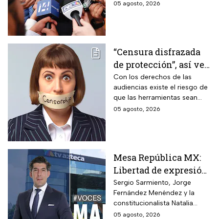
medios de comunicación.
05 agosto, 2026
“Censura disfrazada
de protección”, así ve
Roberto Ruíz los
Con los derechos de las
audiencias existe el riesgo de
cambios a la Ley de
que las herramientas sean
Telecomunicaciones
utilizadas para presionar o
05 agosto, 2026
desacreditar a medios de
comunicación críticos.
Mesa República MX:
Libertad de expresión
en riesgo y los
Sergio Sarmiento, Jorge
Fernández Menéndez y la
ataques contra TV
constitucionalista Natalia
Azteca
Torres analizan los recientes
05 agosto, 2026