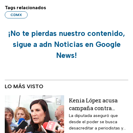
Tags relacionados
CDMX
¡No te pierdas nuestro contenido,
sigue a adn Noticias en Google
News!
LO MÁS VISTO
Kenia López acusa
campaña contra
periodistas y lanza
La diputada aseguró que
desde el poder se busca
advertencia por la
desacreditar a periodistas y
libertad de expresión