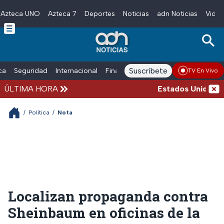
Azteca UNO
Azteca 7
Deportes
Noticias
adn Noticias
Video
Skip to main content
Suscríbete
ica
Seguridad
Internacional
Finanzas
adn Noticias Radio
Esp
TV En Vivo
ÚLTIMA HORA
Estados Unidos susp
/
Política
/
Nota
Localizan propaganda contra
Sheinbaum en oficinas de la