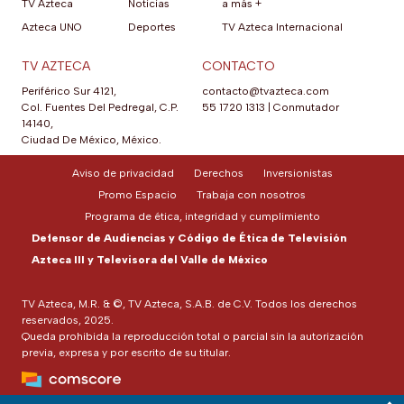
TV Azteca
Noticias
a más +
Azteca UNO
Deportes
TV Azteca Internacional
TV AZTECA
CONTACTO
Periférico Sur 4121,
contacto@tvazteca.com
Col. Fuentes Del Pedregal, C.P.
55 1720 1313
|
Conmutador
14140,
Ciudad De México, México.
Aviso de privacidad
Derechos
Inversionistas
Promo Espacio
Trabaja con nosotros
Programa de ética, integridad y cumplimiento
Defensor de Audiencias y Código de Ética de Televisión
Azteca III y Televisora del Valle de México
TV Azteca, M.R. & ©, TV Azteca, S.A.B. de C.V. Todos los derechos
reservados, 2025.
Queda prohibida la reproducción total o parcial sin la autorización
previa, expresa y por escrito de su titular.