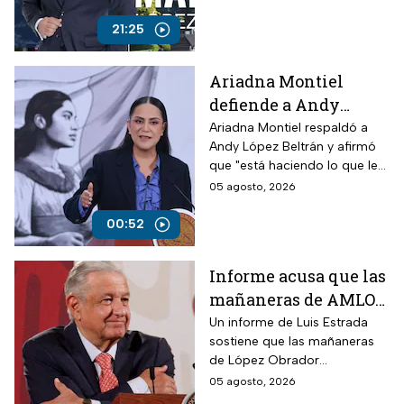
ataques contra periodistas
críticos por parte del
21:25
Gobierno Federal
Ariadna Montiel
defiende a Andy
López Beltrán por
Ariadna Montiel respaldó a
Andy López Beltrán y afirmó
actos anticipados de
que "está haciendo lo que le
campaña
toca", pese a las críticas por
05 agosto, 2026
presunta campaña anticipada.
00:52
Informe acusa que las
mañaneras de AMLO
acumularon más de
Un informe de Luis Estrada
sostiene que las mañaneras
100 mil afirmaciones
de López Obrador
falsas
acumularon más de 100 mil
05 agosto, 2026
afirmaciones falsas o