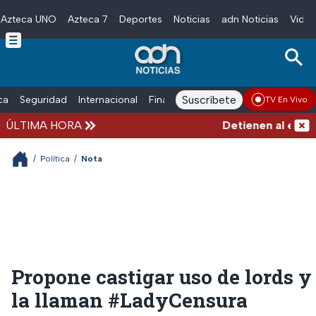
Azteca UNO
Azteca 7
Deportes
Noticias
adn Noticias
Video
Skip to main content
Suscríbete
ica
Seguridad
Internacional
Finanzas
adn Noticias Radio
Esp
TV En Vivo
ÚLTIMA HORA
Detienen al exgobe
/
Política
/
Nota
Propone castigar uso de lords y
la llaman #LadyCensura