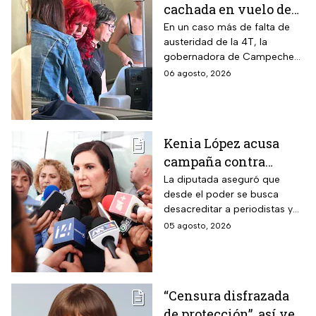
cachada en vuelo de
primera clase rumbo a
En un caso más de falta de
austeridad de la 4T, la
Madrid: ¿Y la
gobernadora de Campeche
austeridad?
fue captada arribando al viejo
06 agosto, 2026
continente a días de su
cumpleaños
Kenia López acusa
campaña contra
periodistas y lanza
La diputada aseguró que
desde el poder se busca
advertencia por la
desacreditar a periodistas y
libertad de expresión
medios de comunicación.
05 agosto, 2026
“Censura disfrazada
de protección”, así ve