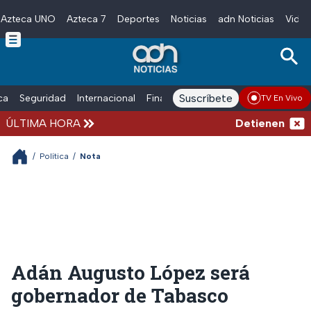
Azteca UNO
Azteca 7
Deportes
Noticias
adn Noticias
Video
Skip to main content
Suscríbete
ica
Seguridad
Internacional
Finanzas
adn Noticias Radio
Esp
TV En Vivo
ÚLTIMA HORA
Detienen al hom
/
Política
/
Nota
Adán Augusto López será
gobernador de Tabasco