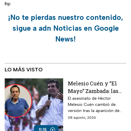
lhp
¡No te pierdas nuestro contenido,
sigue a adn Noticias en Google
News!
LO MÁS VISTO
Melesio Cuén y “El
Mayo” Zambada: las
claves de un
El asesinato de Héctor
Melesio Cuén cambió de
asesinato rodeado de
versión tras la aparición de
contradicciones
nuevas pruebas. ¿Qué ocurrió
08 agosto, 2026
realmente el 25 de julio de
2024?
11:15