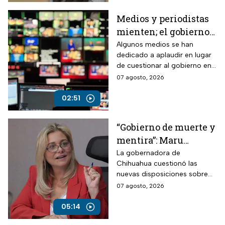
dentro del partido.
Medios y periodistas
mienten; el gobierno
controla la narrativa a
Algunos medios se han
dedicado a aplaudir en lugar
través de paleros
de cuestionar al gobierno en
medio de los nuevos
07 agosto, 2026
lineamientos para las
audiencias
02:51
“Gobierno de muerte y
mentira”: Maru
Campos arremete
La gobernadora de
Chihuahua cuestionó las
contra Morena por
nuevas disposiciones sobre
polémicos
medios y lanzó fuertes
07 agosto, 2026
lineamientos de
señalamientos contra el
audiencias
Gobierno de México durante
05:14
una conversación con