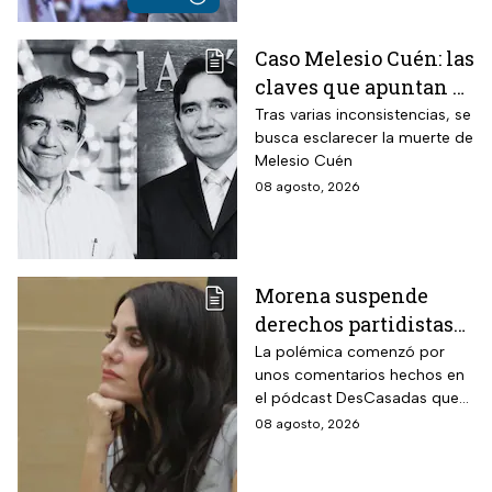
Caso Melesio Cuén: las
claves que apuntan a
un posible montaje en
Tras varias inconsistencias, se
busca esclarecer la muerte de
su asesinato
Melesio Cuén
08 agosto, 2026
Morena suspende
derechos partidistas
de Nayeli Salvatori y
La polémica comenzó por
unos comentarios hechos en
Graciela Palomares
el pódcast DesCasadas que
por insulto a adultos
se volvieron virales en redes
08 agosto, 2026
mayores
sociales. Ahora, ambas
legisladoras deberán
enfrentar un procedimiento