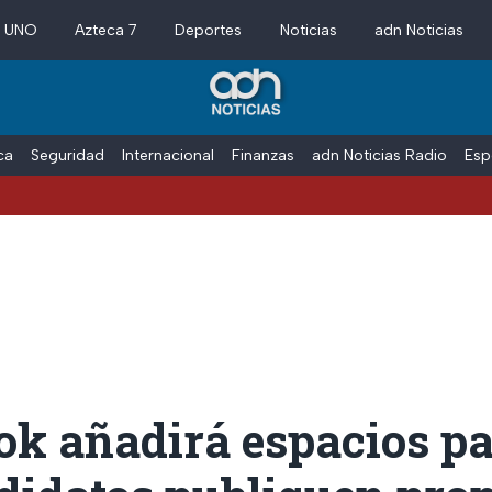
a UNO
Azteca 7
Deportes
Noticias
adn Noticias
ica
Seguridad
Internacional
Finanzas
adn Noticias Radio
Esp
ok añadirá espacios pa