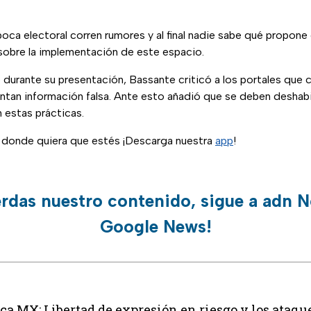
ca electoral corren rumores y al final nadie sabe qué propone
 sobre la implementación de este espacio.
durante su presentación, Bassante criticó a los portales que c
ventan información falsa. Ante esto añadió que se deben deshabil
n estas prácticas.
n donde quiera que estés ¡Descarga nuestra
app
!
erdas nuestro contenido, sigue a adn N
Google News!
a MX: Libertad de expresión en riesgo y los ataqu