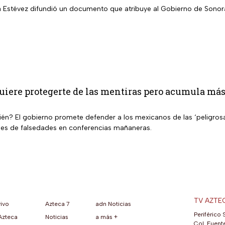
ia Estévez difundió un documento que atribuye al Gobierno de Son
uiere protegerte de las mentiras pero acumula más 
ién? El gobierno promete defender a los mexicanos de las ‘peligros
es de falsedades en conferencias mañaneras.
TV AZTE
vivo
Azteca 7
adn Noticias
Periférico 
Azteca
Noticias
a más +
ueva pestaña)
na nueva pestaña)
una nueva pestaña)
re en una nueva pestaña)
se abre en una nueva pestaña)
ok (se abre en una nueva pestaña)
atsApp (se abre en una nueva pestaña)
Col. Fuente