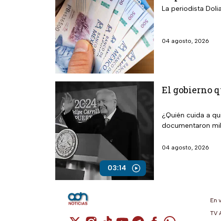
La periodista Dol
04 agosto, 2026
El gobierno q
¿Quién cuida a qu
documentaron mil
04 agosto, 2026
03:14
En 
TV 
Cuenta de X / Twitter (se abre en una n
Cuenta de Instagram (se abre en u
Cuenta de TikTok (se abre en 
Cuenta de YouTube (se ab
Cuenta de Telegram (
Cuenta de Facebo
Cuenta de Wh