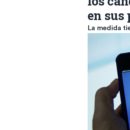
los can
en sus 
La medida tie