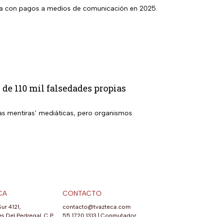
ora con pagos a medios de comunicación en 2025.
de 110 mil falsedades propias
as mentiras’ mediáticas, pero organismos
CA
CONTACTO
Sur 4121,
contacto@tvazteca.com
s Del Pedregal, C.P.
55 1720 1313
|
Conmutador