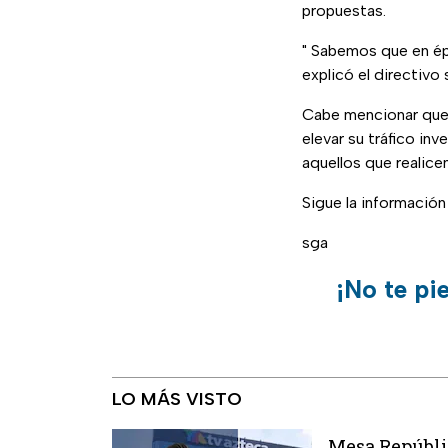
propuestas.
" Sabemos que en épo
explicó el directivo
Cabe mencionar que 
elevar su tráfico in
aquellos que realice
Sigue la informació
sga
¡No te pi
LO MÁS VISTO
Mesa Repúblic