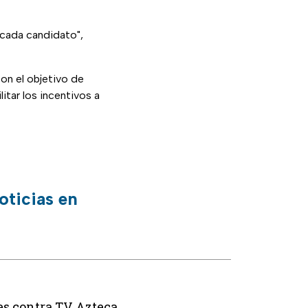
 cada candidato",
on el objetivo de
itar los incentivos a
oticias en
es contra TV Azteca