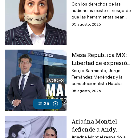
Roberto Ruíz los
Con los derechos de las
audiencias existe el riesgo de
cambios a la Ley de
que las herramientas sean
Telecomunicaciones
utilizadas para presionar o
05 agosto, 2026
desacreditar a medios de
comunicación críticos.
Mesa República MX:
Libertad de expresión
en riesgo y los
Sergio Sarmiento, Jorge
Fernández Menéndez y la
ataques contra TV
constitucionalista Natalia
Azteca
Torres analizan los recientes
05 agosto, 2026
ataques contra periodistas
críticos por parte del
21:25
Gobierno Federal
Ariadna Montiel
defiende a Andy
López Beltrán por
Ariadna Montiel respaldó a