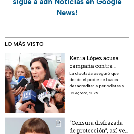
sigue a adn Noticias en Google
News!
LO MÁS VISTO
Kenia López acusa
campaña contra
periodistas y lanza
La diputada aseguró que
desde el poder se busca
advertencia por la
desacreditar a periodistas y
libertad de expresión
medios de comunicación.
05 agosto, 2026
“Censura disfrazada
de protección”, así ve