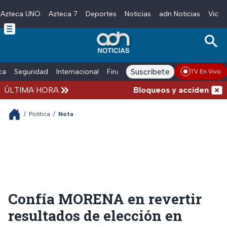
Azteca UNO
Azteca 7
Deportes
Noticias
adn Noticias
Video
Skip to main content
Suscríbete
ica
Seguridad
Internacional
Finanzas
adn Noticias Radio
Esp
TV En Vivo
ÚLTIMA HORA
Bloqueos y accidentes ho
/
Política
/
Nota
Confía MORENA en revertir
resultados de elección en