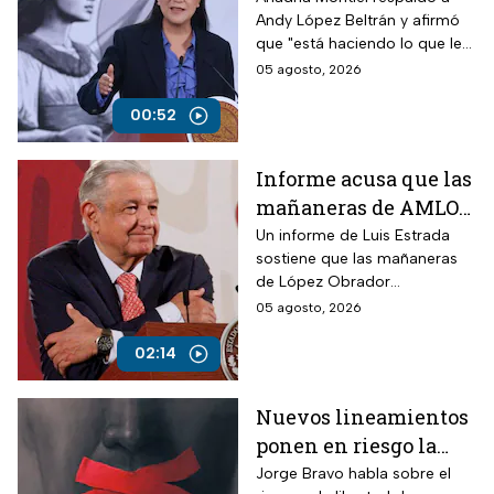
Andy López Beltrán y afirmó
actos anticipados de
que "está haciendo lo que le
campaña
toca", pese a las críticas por
05 agosto, 2026
presunta campaña anticipada.
00:52
Informe acusa que las
mañaneras de AMLO
acumularon más de
Un informe de Luis Estrada
sostiene que las mañaneras
100 mil afirmaciones
de López Obrador
falsas
acumularon más de 100 mil
05 agosto, 2026
afirmaciones falsas o
engañosas.
02:14
Nuevos lineamientos
ponen en riesgo la
libertad de decidir
Jorge Bravo habla sobre el