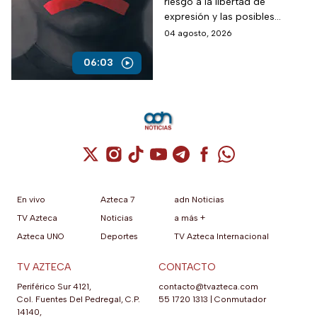
riesgo a la libertad de
cómo y dónde
expresión y las posibles
informarse: Amedi
multas sobre los medios de
04 agosto, 2026
comunicación
06:03
Cuenta de X / Twitter (se abre en una nuev
Cuenta de Instagram (se abre en una n
Cuenta de TikTok (se abre en una
Cuenta de YouTube (se abre 
Cuenta de Telegram (se a
Cuenta de Facebook 
Cuenta de Whats
En vivo
Azteca 7
adn Noticias
TV Azteca
Noticias
a más +
Azteca UNO
Deportes
TV Azteca Internacional
TV AZTECA
CONTACTO
Periférico Sur 4121,
contacto@tvazteca.com
Col. Fuentes Del Pedregal, C.P.
55 1720 1313
|
Conmutador
14140,