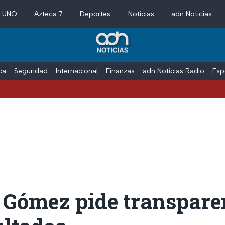
a UNO
Azteca 7
Deportes
Noticias
adn Noticias
ica
Seguridad
Internacional
Finanzas
adn Noticias Radio
Esp
a Gómez pide transpare