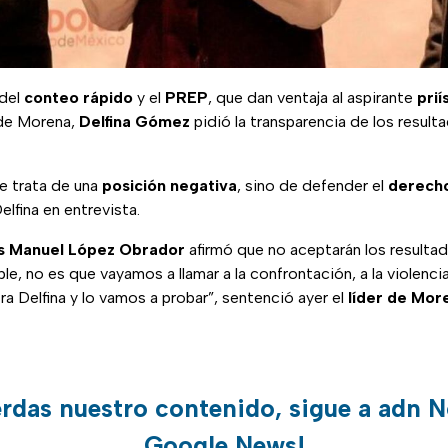
 del
conteo rápido
y el
PREP
, que dan ventaja al aspirante
prií
 de Morena,
Delfina Gómez
pidió la transparencia de los result
se trata de una
posición negativa
, sino de defender el
derecho
elfina en entrevista.
s Manuel López Obrador
afirmó que no aceptarán los resulta
e, no es que vayamos a llamar a la confrontación, a la violenci
ra Delfina y lo vamos a probar”, sentenció ayer el
líder de Mor
erdas nuestro contenido, sigue a adn N
Google News!