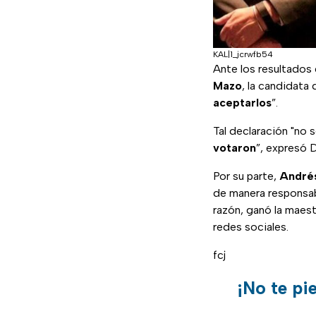
KAL|1_jcrwfb54
Ante los resultados
Mazo
, la candidata
aceptarlos
”.
Tal declaración "no 
votaron
”, expresó D
Por su parte,
André
de manera responsabl
razón, ganó la maest
redes sociales.
fcj
¡No te pi