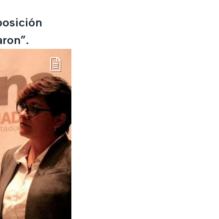
posición
aron”.