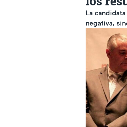
los res
La candidata
negativa, si