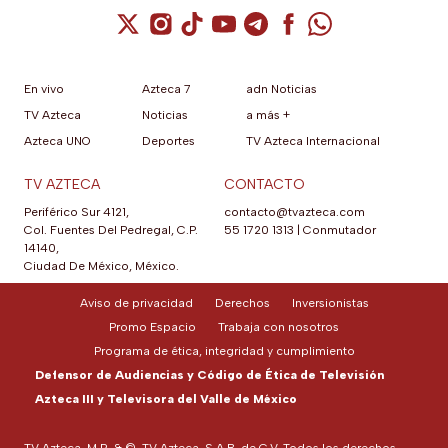
Cuenta de X / Twitter (se abre en una nuev
Cuenta de Instagram (se abre en una n
Cuenta de TikTok (se abre en una
Cuenta de YouTube (se abre 
Cuenta de Telegram (se a
Cuenta de Facebook 
Cuenta de Whats
En vivo
Azteca 7
adn Noticias
TV Azteca
Noticias
a más +
Azteca UNO
Deportes
TV Azteca Internacional
TV AZTECA
CONTACTO
Periférico Sur 4121,
contacto@tvazteca.com
Col. Fuentes Del Pedregal, C.P.
55 1720 1313
|
Conmutador
14140,
Ciudad De México, México.
Aviso de privacidad
Derechos
Inversionistas
Promo Espacio
Trabaja con nosotros
Programa de ética, integridad y cumplimiento
Defensor de Audiencias y Código de Ética de Televisión
Azteca III y Televisora del Valle de México
TV Azteca, M.R. & ©, TV Azteca, S.A.B. de C.V. Todos los derechos