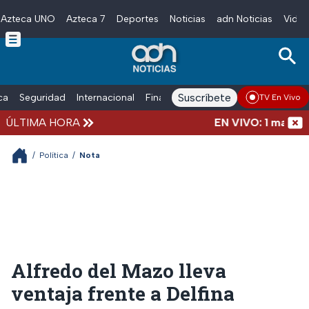
Azteca UNO
Azteca 7
Deportes
Noticias
adn Noticias
Video
Skip to main content
Suscríbete
ica
Seguridad
Internacional
Finanzas
adn Noticias Radio
Esp
TV En Vivo
ÚLTIMA HORA
EN VIVO: 1 marcha, 9 
/
Política
/
Nota
Alfredo del Mazo lleva
ventaja frente a Delfina