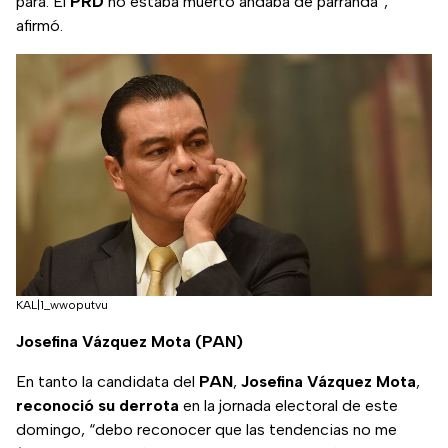
para. El
PRD
no estaba muerto andaba de parranda”,
afirmó.
KAL|1_wwoputvu
Josefina Vázquez Mota (PAN)
En tanto la candidata del
PAN
,
Josefina Vázquez Mota
,
reconoció su derrota
en la jornada electoral de este
domingo, “debo reconocer que las tendencias no me