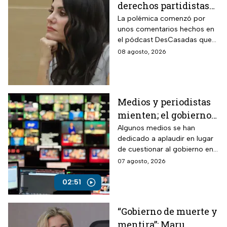
derechos partidistas
de Nayeli Salvatori y
La polémica comenzó por
unos comentarios hechos en
Graciela Palomares
el pódcast DesCasadas que
por insulto a adultos
se volvieron virales en redes
08 agosto, 2026
mayores
sociales. Ahora, ambas
legisladoras deberán
enfrentar un procedimiento
dentro del partido.
Medios y periodistas
mienten; el gobierno
controla la narrativa a
Algunos medios se han
dedicado a aplaudir en lugar
través de paleros
de cuestionar al gobierno en
medio de los nuevos
07 agosto, 2026
lineamientos para las
audiencias
02:51
“Gobierno de muerte y
mentira”: Maru