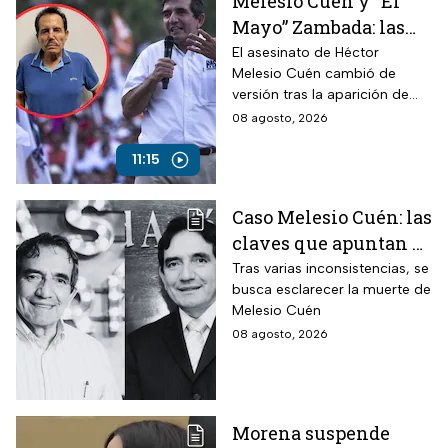
Melesio Cuén y “El
Mayo” Zambada: las
claves de un
El asesinato de Héctor
Melesio Cuén cambió de
asesinato rodeado de
versión tras la aparición de
contradicciones
nuevas pruebas. ¿Qué ocurrió
08 agosto, 2026
realmente el 25 de julio de
2024?
11:15
Caso Melesio Cuén: las
claves que apuntan a
un posible montaje en
Tras varias inconsistencias, se
busca esclarecer la muerte de
su asesinato
Melesio Cuén
08 agosto, 2026
Morena suspende