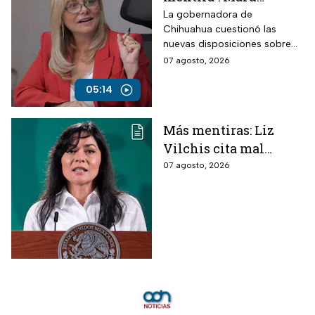
Campos arremete
La gobernadora de
Chihuahua cuestionó las
contra Morena por
nuevas disposiciones sobre
polémicos
medios y lanzó fuertes
07 agosto, 2026
lineamientos de
señalamientos contra el
audiencias
Gobierno de México durante
05:14
una conversación con
Roberto Ruiz.
Más mentiras: Liz
Vilchis cita mal
estudio de Reuters
07 agosto, 2026
sobre la credibilidad
de TV Azteca