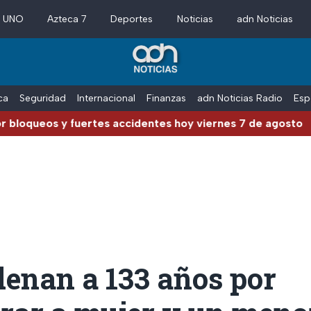
a UNO
Azteca 7
Deportes
Noticias
adn Noticias
ica
Seguridad
Internacional
Finanzas
adn Noticias Radio
Esp
 y fuertes accidentes hoy viernes 7 de agosto
denan a 133 años por