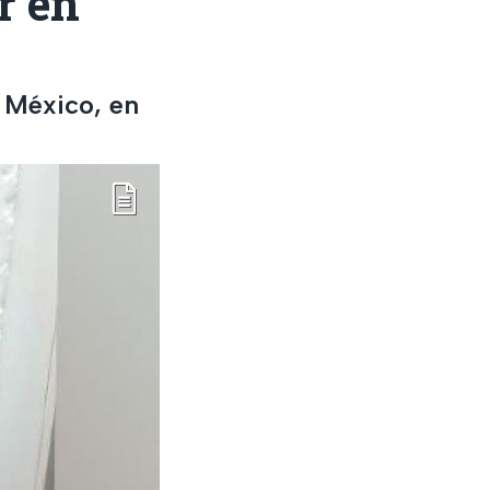
r en
e México, en