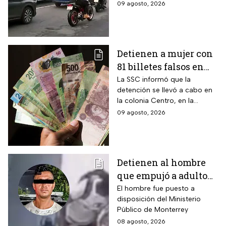
B del Metro CDMX.
09 agosto, 2026
Detienen a mujer con
81 billetes falsos en
CDMX: ¿Cómo
La SSC informó que la
detención se llevó a cabo en
identificar “dinero
la colonia Centro, en la
patito”?
alcaldía Cuauhtémoc; llevaba
09 agosto, 2026
también actas de nacimiento,
INE y tarjetas de plástico
Detienen al hombre
que empujó a adulto
mayor frente a un
El hombre fue puesto a
disposición del Ministerio
tráiler en Monterrey
Público de Monterrey
08 agosto, 2026