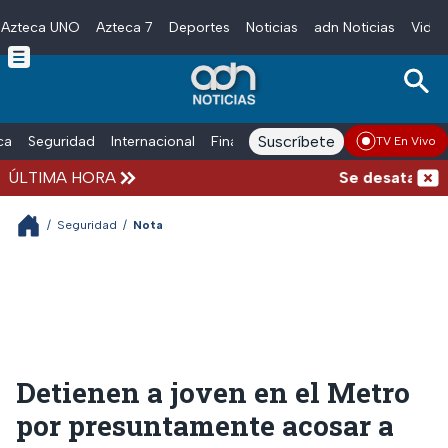
Azteca UNO
Azteca 7
Deportes
Noticias
adn Noticias
Video
Skip to main content
Suscríbete
ica
Seguridad
Internacional
Finanzas
adn Noticias Radio
Esp
TV En Vivo
ÚLTIMA HORA
Se desata balac
/
Seguridad
/
Nota
Detienen a joven en el Metro
por presuntamente acosar a