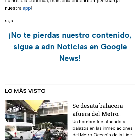
La noticia continúa, mantenla encendida. ¡Descarga
nuestra
app
!
sga
¡No te pierdas nuestro contenido,
sigue a adn Noticias en Google
News!
LO MÁS VISTO
Se desata balacera
afuera del Metro
Oceanía en la CDMX;
Un hombre fue atacado a
balazos en las inmediaciones
hay heridos
del Metro Oceanía de la Línea