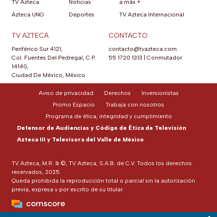
TV Azteca
Noticias
a más +
Azteca UNO
Deportes
TV Azteca Internacional
TV AZTECA
CONTACTO
Periférico Sur 4121,
contacto@tvazteca.com
Col. Fuentes Del Pedregal, C.P.
55 1720 1313
|
Conmutador
14140,
Ciudad De México, México.
Aviso de privacidad
Derechos
Inversionistas
Promo Espacio
Trabaja con nosotros
Programa de ética, integridad y cumplimiento
Defensor de Audiencias y Código de Ética de Televisión
Azteca III y Televisora del Valle de México
TV Azteca, M.R. & ©, TV Azteca, S.A.B. de C.V. Todos los derechos
reservados, 2025.
Queda prohibida la reproducción total o parcial sin la autorización
previa, expresa y por escrito de su titular.