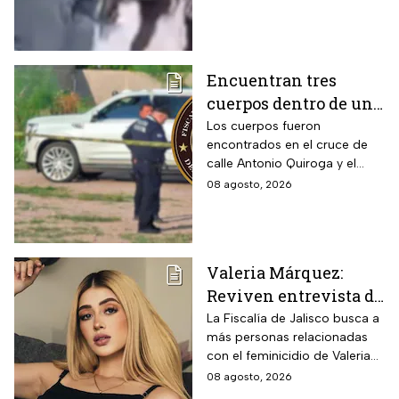
Encuentran tres
cuerpos dentro de una
camioneta de lujo en
Los cuerpos fueron
encontrados en el cruce de
Hermosillo;
calle Antonio Quiroga y el
investigan posible
Boulevard Camino del Serie
08 agosto, 2026
riña
en Hermosillo, Sonora
Valeria Márquez:
Reviven entrevista de
Vivian de la torre en
La Fiscalía de Jalisco busca a
más personas relacionadas
donde se deslindó del
con el feminicidio de Valeria
feminicidio de su
Márquez, mientras vuelve a
08 agosto, 2026
amiga
tomar relevancia lo que su