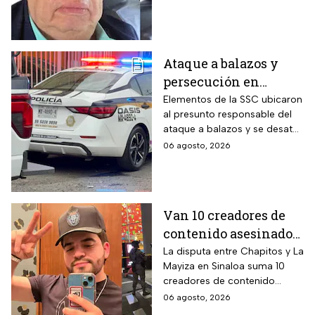
sobre la desaparición de los
43 normalistas
Ataque a balazos y
persecución en
Álvaro Obregón,
Elementos de la SSC ubicaron
al presunto responsable del
CDMX, hoy 6 de agosto
ataque a balazos y se desató
una persecución
06 agosto, 2026
Van 10 creadores de
contenido asesinados
desde la guerra entre
La disputa entre Chapitos y La
Mayiza en Sinaloa suma 10
Chapitos y La Mayiza
creadores de contenido
asesinados desde septiembre
06 agosto, 2026
de 2024, según autoridades.