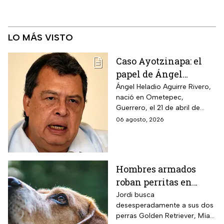
LO MÁS VISTO
Caso Ayotzinapa: el
papel de Ángel
Aguirre en la
Ángel Heladio Aguirre Rivero,
nació en Ometepec,
desaparición de los
Guerrero, el 21 de abril de
normalistas en 2014
1956. Estudió la Licenciatura
06 agosto, 2026
de Economía en la UNAM.
Hombres armados
roban perritas en
Veracruz
Jordi busca
desesperadamente a sus dos
perras Golden Retriever, Mía y