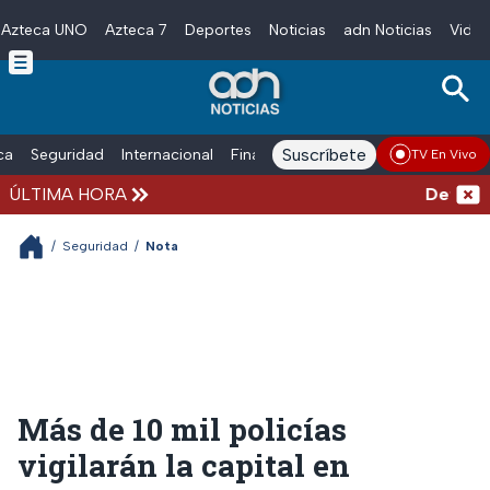
Azteca UNO
Azteca 7
Deportes
Noticias
adn Noticias
Video
Skip to main content
Suscríbete
ica
Seguridad
Internacional
Finanzas
adn Noticias Radio
Esp
TV En Vivo
ÚLTIMA HORA
Detienen 
/
Seguridad
/
Nota
Más de 10 mil policías
vigilarán la capital en