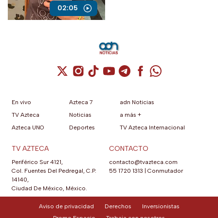
02:05
Cuenta de X / Twitter (se abre en una nuev
Cuenta de Instagram (se abre en una n
Cuenta de TikTok (se abre en una
Cuenta de YouTube (se abre 
Cuenta de Telegram (se a
Cuenta de Facebook 
Cuenta de Whats
En vivo
Azteca 7
adn Noticias
TV Azteca
Noticias
a más +
Azteca UNO
Deportes
TV Azteca Internacional
TV AZTECA
CONTACTO
Periférico Sur 4121,
contacto@tvazteca.com
Col. Fuentes Del Pedregal, C.P.
55 1720 1313
|
Conmutador
14140,
Ciudad De México, México.
Aviso de privacidad
Derechos
Inversionistas