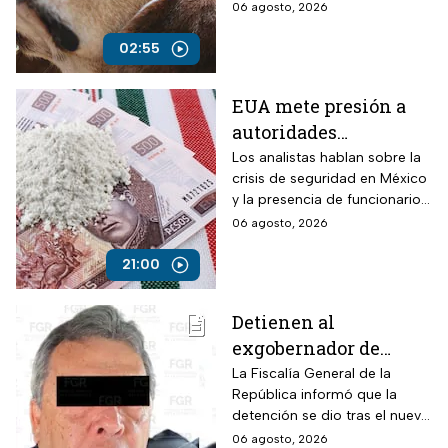
Camila, de seis años, robadas
06 agosto, 2026
el 28 de julio por un comando
armado en la autopista
02:55
Puebla-Tuxpan.
EUA mete presión a
autoridades
mexicanas para
Los analistas hablan sobre la
crisis de seguridad en México
combatir al
y la presencia de funcionarios
narcotráfico y detener
corruptos en el narcotráfico
06 agosto, 2026
a funcionarios
corruptos
21:00
Detienen al
exgobernador de
Guerrero, Ángel
La Fiscalía General de la
República informó que la
Aguirre, por el Caso
detención se dio tras el nuevo
Ayotzinapa
modelo de investigación
06 agosto, 2026