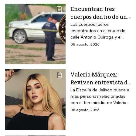
Encuentran tres
cuerpos dentro de una
camioneta de lujo en
Los cuerpos fueron
encontrados en el cruce de
Hermosillo;
calle Antonio Quiroga y el
investigan posible
Boulevard Camino del Serie
08 agosto, 2026
riña
en Hermosillo, Sonora
Valeria Márquez:
Reviven entrevista de
Vivian de la torre en
La Fiscalía de Jalisco busca a
más personas relacionadas
donde se deslindó del
con el feminicidio de Valeria
feminicidio de su
Márquez, mientras vuelve a
08 agosto, 2026
amiga
tomar relevancia lo que su
amiga Vivian dijo sobre los
señalamientos en su contra.