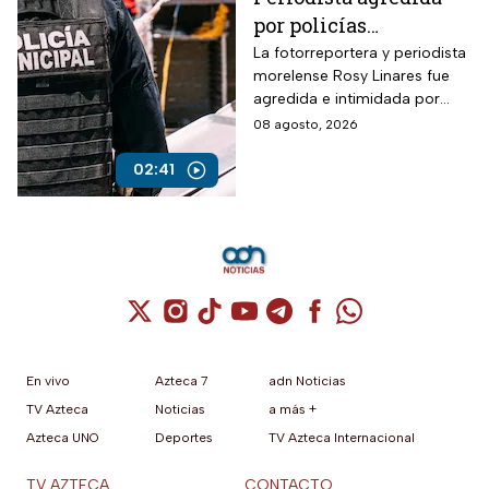
por policías
municipales
La fotorreportera y periodista
morelense Rosy Linares fue
agredida e intimidada por
elementos de la policía
08 agosto, 2026
estatal.
02:41
Cuenta de X / Twitter (se abre en una nuev
Cuenta de Instagram (se abre en una n
Cuenta de TikTok (se abre en una
Cuenta de YouTube (se abre 
Cuenta de Telegram (se a
Cuenta de Facebook 
Cuenta de Whats
En vivo
Azteca 7
adn Noticias
TV Azteca
Noticias
a más +
Azteca UNO
Deportes
TV Azteca Internacional
TV AZTECA
CONTACTO