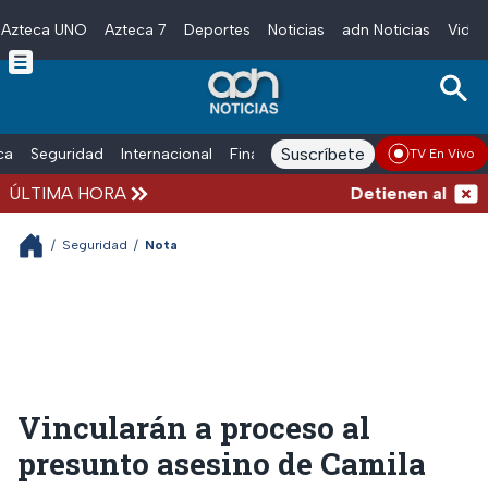
Azteca UNO
Azteca 7
Deportes
Noticias
adn Noticias
Video
Skip to main content
Suscríbete
ica
Seguridad
Internacional
Finanzas
adn Noticias Radio
Esp
TV En Vivo
ÚLTIMA HORA
Detienen al hombr
/
Seguridad
/
Nota
Vincularán a proceso al
presunto asesino de Camila