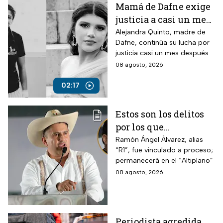
Mamá de Dafne exige
justicia a casi un mes
de la muerte de su hija
Alejandra Quinto, madre de
Dafne, continúa su lucha por
justicia casi un mes después
del fallecimiento de su hija.
08 agosto, 2026
02:17
Estos son los delitos
por los que
vincularon a proceso
Ramón Ángel Álvarez, alias
“R1”, fue vinculado a proceso;
al “R1″, presunto autor
permanecerá en el “Altiplano”
intelectual del
08 agosto, 2026
asesinato de Carlos
Manzo
Periodista agredida