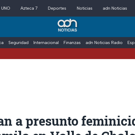
a UNO
Azteca 7
Deportes
Noticias
adn Noticias
ica
Seguridad
Internacional
Finanzas
adn Noticias Radio
Esp
n a presunto feminicid