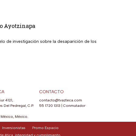
so Ayotzinapa
elo de investigación sobre la desaparición de los
CA
CONTACTO
Sur 4121,
contacto@tvazteca.com
s Del Pedregal, C.P.
55 1720 1313
|
Conmutador
México, México.
Inversionistas
Promo Espacio
e ética, integridad y cumplimiento