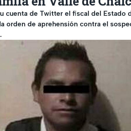
mila en Valle de Chal
u cuenta de Twitter el fiscal del Estado
la orden de aprehensión contra el sospe
.