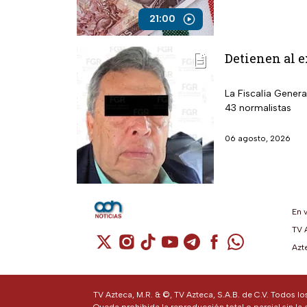
21:00
Detienen al e
La Fiscalía Genera
43 normalistas
06 agosto, 2026
En 
TV 
Cuenta de X / Twitter (se abre en una n
Cuenta de Instagram (se abre en u
Cuenta de TikTok (se abre en 
Cuenta de YouTube (se ab
Cuenta de Telegram (
Cuenta de Facebo
Cuenta de Wh
Azt
TV Azteca, M.R. & ©, TV Azteca, S.A.B. de C.V. Todos l