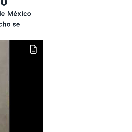
co
 de México
cho se