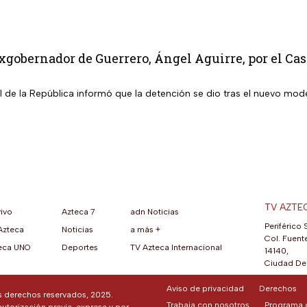
xgobernador de Guerrero, Ángel Aguirre, por el Ca
l de la República informó que la detención se dio tras el nuevo mod
TV AZTE
vivo
Azteca 7
adn Noticias
Periférico 
Azteca
Noticias
a más +
ueva pestaña)
na nueva pestaña)
una nueva pestaña)
re en una nueva pestaña)
se abre en una nueva pestaña)
ok (se abre en una nueva pestaña)
atsApp (se abre en una nueva pestaña)
Col. Fuente
eca UNO
Deportes
TV Azteca Internacional
14140,
Ciudad De 
Aviso de privacidad
Derechos
os derechos reservados, 2025.
Trabaja con nosotros
Programa d