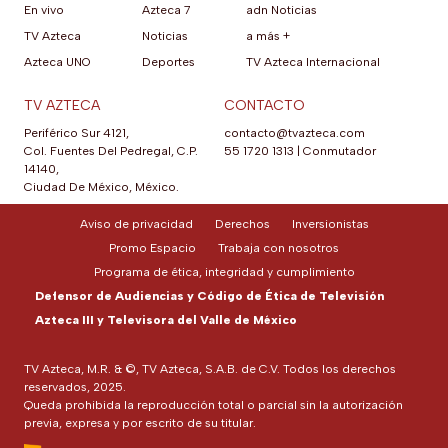
En vivo
Azteca 7
adn Noticias
TV Azteca
Noticias
a más +
Azteca UNO
Deportes
TV Azteca Internacional
TV AZTECA
CONTACTO
Periférico Sur 4121,
contacto@tvazteca.com
Col. Fuentes Del Pedregal, C.P.
55 1720 1313
|
Conmutador
14140,
Ciudad De México, México.
Aviso de privacidad
Derechos
Inversionistas
Promo Espacio
Trabaja con nosotros
Programa de ética, integridad y cumplimiento
Defensor de Audiencias y Código de Ética de Televisión
Azteca III y Televisora del Valle de México
TV Azteca, M.R. & ©, TV Azteca, S.A.B. de C.V. Todos los derechos
reservados, 2025.
Queda prohibida la reproducción total o parcial sin la autorización
previa, expresa y por escrito de su titular.