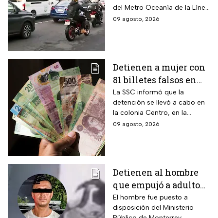
hay heridos
del Metro Oceanía de la Línea
B del Metro CDMX.
09 agosto, 2026
Detienen a mujer con
81 billetes falsos en
CDMX: ¿Cómo
La SSC informó que la
detención se llevó a cabo en
identificar “dinero
la colonia Centro, en la
patito”?
alcaldía Cuauhtémoc; llevaba
09 agosto, 2026
también actas de nacimiento,
INE y tarjetas de plástico
Detienen al hombre
que empujó a adulto
mayor frente a un
El hombre fue puesto a
disposición del Ministerio
tráiler en Monterrey
Público de Monterrey