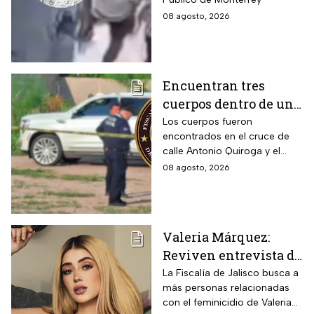
08 agosto, 2026
Encuentran tres
cuerpos dentro de una
camioneta de lujo en
Los cuerpos fueron
encontrados en el cruce de
Hermosillo;
calle Antonio Quiroga y el
investigan posible
Boulevard Camino del Serie
08 agosto, 2026
riña
en Hermosillo, Sonora
Valeria Márquez:
Reviven entrevista de
Vivian de la torre en
La Fiscalía de Jalisco busca a
más personas relacionadas
donde se deslindó del
con el feminicidio de Valeria
feminicidio de su