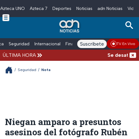
Azteca UNO
Azteca 7
Deportes
Noticias
adn Noticias
Video
Skip to main content
Suscríbete
ica
Seguridad
Internacional
Finanzas
adn Noticias Radio
Esp
TV En Vivo
ÚLTIMA HORA
Se desata bala
/
Seguridad
/
Nota
Niegan amparo a presuntos
asesinos del fotógrafo Rubén