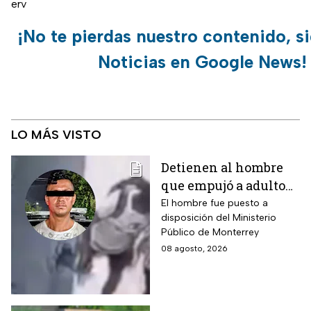
erv
¡No te pierdas nuestro contenido, s
Noticias en Google News!
LO MÁS VISTO
Detienen al hombre
que empujó a adulto
mayor frente a un
El hombre fue puesto a
disposición del Ministerio
tráiler en Monterrey
Público de Monterrey
08 agosto, 2026