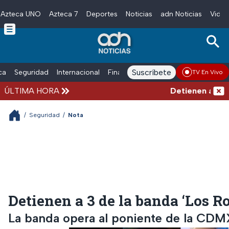
Azteca UNO
Azteca 7
Deportes
Noticias
adn Noticias
Video
Skip to main content
Suscríbete
ica
Seguridad
Internacional
Finanzas
adn Noticias Radio
Esp
TV En Vivo
ÚLTIMA HORA
Detienen al homb
/
Seguridad
/
Nota
Detienen a 3 de la banda ‘Los Ro
La banda opera al poniente de la CDM