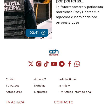
por policías
municipales
La fotorreportera y periodista
morelense Rosy Linares fue
agredida e intimidada por
elementos de la policía
08 agosto, 2026
estatal.
02:41
Cuenta de X / Twitter (se abre en una nuev
Cuenta de Instagram (se abre en una n
Cuenta de TikTok (se abre en una
Cuenta de YouTube (se abre 
Cuenta de Telegram (se a
Cuenta de Facebook 
Cuenta de Whats
En vivo
Azteca 7
adn Noticias
TV Azteca
Noticias
a más +
Azteca UNO
Deportes
TV Azteca Internacional
TV AZTECA
CONTACTO