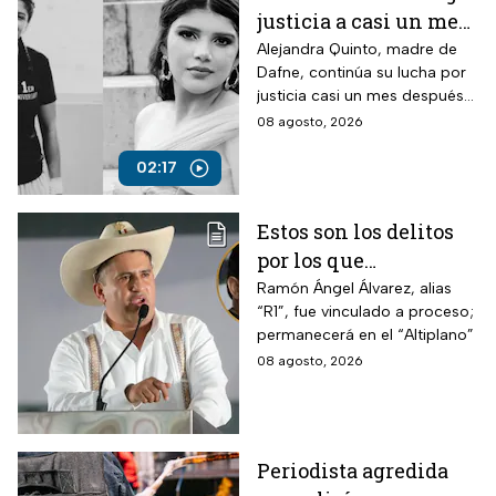
justicia a casi un mes
de la muerte de su hija
Alejandra Quinto, madre de
Dafne, continúa su lucha por
justicia casi un mes después
del fallecimiento de su hija.
08 agosto, 2026
02:17
Estos son los delitos
por los que
vincularon a proceso
Ramón Ángel Álvarez, alias
“R1”, fue vinculado a proceso;
al “R1″, presunto autor
permanecerá en el “Altiplano”
intelectual del
08 agosto, 2026
asesinato de Carlos
Manzo
Periodista agredida