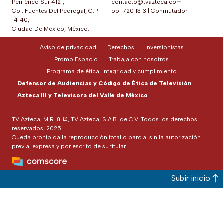
Periférico Sur 4121,
contacto@tvazteca.com
Col. Fuentes Del Pedregal, C.P.
55 1720 1313
|
Conmutador
14140,
Ciudad De México, México.
Aviso de privacidad
Derechos
Inversionistas
Promo Espacio
Trabaja con nosotros
Programa de ética, integridad y cumplimiento
Defensor de Audiencias y Código de Ética de Televisión
Azteca III y Televisora del Valle de México
TV Azteca, M.R. & ©, TV Azteca, S.A.B. de C.V. Todos los derechos
reservados, 2025.
Queda prohibida la reproducción total o parcial sin la autorización
previa, expresa y por escrito de su titular.
Subir inicio