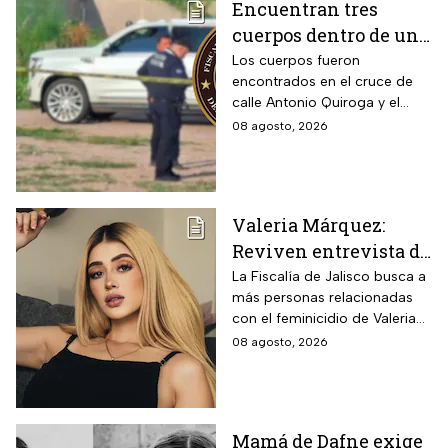
Encuentran tres
cuerpos dentro de una
camioneta de lujo en
Los cuerpos fueron
encontrados en el cruce de
Hermosillo;
calle Antonio Quiroga y el
investigan posible
Boulevard Camino del Serie
08 agosto, 2026
riña
en Hermosillo, Sonora
Valeria Márquez:
Reviven entrevista de
Vivian de la torre en
La Fiscalía de Jalisco busca a
más personas relacionadas
donde se deslindó del
con el feminicidio de Valeria
feminicidio de su
Márquez, mientras vuelve a
08 agosto, 2026
amiga
tomar relevancia lo que su
amiga Vivian dijo sobre los
señalamientos en su contra.
Mamá de Dafne exige