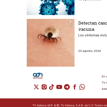
Detectan caso
vacuna
Los síntomas incl
02 agosto, 2026
En 
TV 
Cuenta de X / Twitter (se abre en una n
Cuenta de Instagram (se abre en u
Cuenta de TikTok (se abre en 
Cuenta de YouTube (se ab
Cuenta de Telegram (
Cuenta de Facebo
Cuenta de Wh
Azt
TV Azteca, M.R. & ©, TV Azteca, S.A.B. de C.V. Todos l