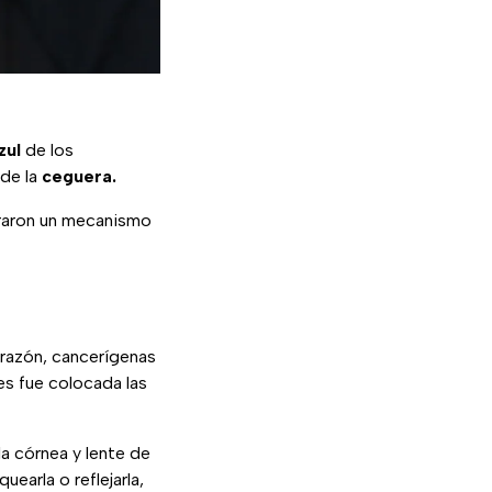
zul
de los
 de la
ceguera.
aron un mecanismo
orazón, cancerígenas
les fue colocada las
la córnea y lente de
earla o reflejarla,