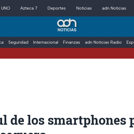
a UNO
Azteca 7
Deportes
Noticias
adn Noticias
ica
Seguridad
Internacional
Finanzas
adn Noticias Radio
Esp
ul de los smartphones 