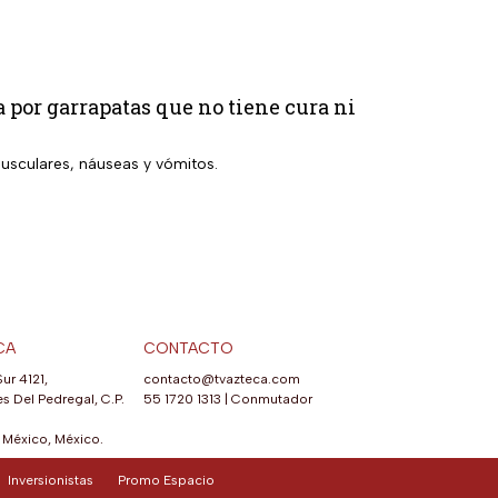
 por garrapatas que no tiene cura ni
musculares, náuseas y vómitos.
CA
CONTACTO
Sur 4121,
contacto@tvazteca.com
s Del Pedregal, C.P.
55 1720 1313
|
Conmutador
México, México.
Inversionistas
Promo Espacio