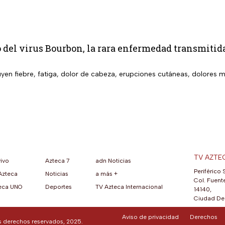
 del virus Bourbon, la rara enfermedad transmitida
uyen fiebre, fatiga, dolor de cabeza, erupciones cutáneas, dolores 
TV AZTE
vivo
Azteca 7
adn Noticias
Periférico 
Azteca
Noticias
a más +
ueva pestaña)
na nueva pestaña)
una nueva pestaña)
re en una nueva pestaña)
se abre en una nueva pestaña)
ok (se abre en una nueva pestaña)
atsApp (se abre en una nueva pestaña)
Col. Fuente
eca UNO
Deportes
TV Azteca Internacional
14140,
Ciudad De 
Aviso de privacidad
Derechos
os derechos reservados, 2025.