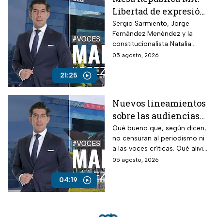
Libertad de expresión
en riesgo y los
Sergio Sarmiento, Jorge
Fernández Menéndez y la
ataques contra TV
constitucionalista Natalia
Azteca
Torres analizan los recientes
05 agosto, 2026
ataques contra periodistas
críticos por parte del
21:25
Gobierno Federal
Nuevos lineamientos
sobre las audiencias
buscan callar a TV
Qué bueno que, según dicen,
no censuran al periodismo ni
Azteca; opina Manuel
a las voces críticas. Qué alivio
López San Martín
que respeten la liberta de
05 agosto, 2026
expresión. Son unos
mentirosos y unos
04:19
autoritarios. Pese a los
ataques desde la Presidencia,
el compromiso de cuestionar