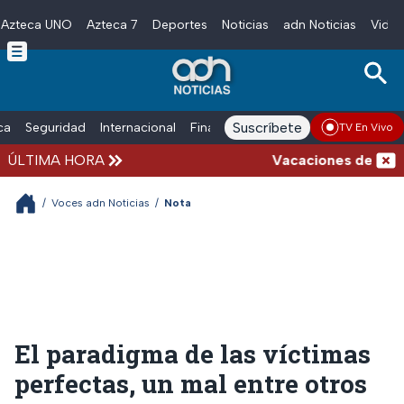
Azteca UNO
Azteca 7
Deportes
Noticias
adn Noticias
Video
Skip to main content
Suscríbete
ica
Seguridad
Internacional
Finanzas
adn Noticias Radio
Esp
TV En Vivo
ÚLTIMA HORA
Vacaciones de verano 
/
Voces adn Noticias
/
Nota
El paradigma de las víctimas
perfectas, un mal entre otros