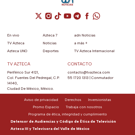
al poder, investigar y
denunciar sigue firme.
Cuenta de X / Twitter (se abre en una nuev
Cuenta de Instagram (se abre en una n
Cuenta de TikTok (se abre en una
Cuenta de YouTube (se abre 
Cuenta de Telegram (se a
Cuenta de Facebook 
Cuenta de Whats
En vivo
Azteca 7
adn Noticias
TV Azteca
Noticias
a más +
Azteca UNO
Deportes
TV Azteca Internacional
TV AZTECA
CONTACTO
Periférico Sur 4121,
contacto@tvazteca.com
Col. Fuentes Del Pedregal, C.P.
55 1720 1313
|
Conmutador
14140,
Ciudad De México, México.
Aviso de privacidad
Derechos
Inversionistas
Promo Espacio
Trabaja con nosotros
Programa de ética, integridad y cumplimiento
Defensor de Audiencias y Código de Ética de Televisión
Azteca III y Televisora del Valle de México