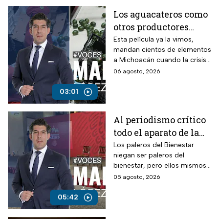
Los aguacateros como
otros productores
están asfixiados por la
Esta película ya la vimos,
mandan cientos de elementos
violencia e
a Michoacán cuando la crisis
inseguridad
estalló por la violencia.
06 agosto, 2026
03:01
Al periodismo crítico
todo el aparato de la
ley, mientras a los
Los paleros del Bienestar
niegan ser paleros del
“paleros del
bienestar, pero ellos mismos
bienestar”, dinero a
se ponen en evidencia
05 agosto, 2026
manos llenas
durante sus participaciones
haciendo sus preguntas a
05:42
modo.