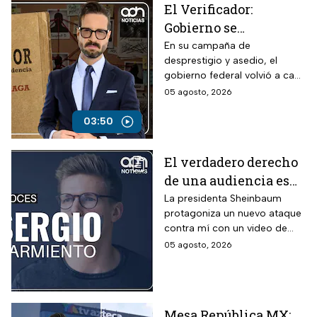
El Verificador:
Gobierno se
contradice sobre TV
En su campaña de
desprestigio y asedio, el
Azteca; revive
gobierno federal volvió a caer
presuntos adeudos
en contradicciones al señalar
05 agosto, 2026
fiscales
a la televisora del Ajusco por
presuntos adeudos, pese a
03:50
que anteriormente había
asegurado que no existían
El verdadero derecho
pagos pendientes.
de una audiencia es
tener la opción de
La presidenta Sheinbaum
protagoniza un nuevo ataque
cambiar de canal,
contra mí con un video de
opina Sergio
hace 26 años.
05 agosto, 2026
Sarmiento
Mesa República MX: