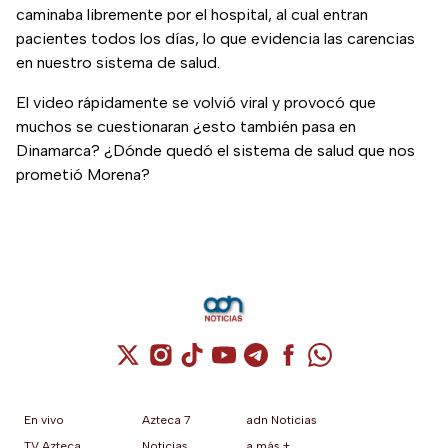
caminaba libremente por el hospital, al cual entran
pacientes todos los días, lo que evidencia las carencias
en nuestro sistema de salud.
El video rápidamente se volvió viral y provocó que
muchos se cuestionaran ¿esto también pasa en
Dinamarca? ¿Dónde quedó el sistema de salud que nos
prometió Morena?
Cuenta de X / Twitter (se abre en una nuev
Cuenta de Instagram (se abre en una n
Cuenta de TikTok (se abre en una
Cuenta de YouTube (se abre 
Cuenta de Telegram (se a
Cuenta de Facebook 
Cuenta de Whats
En vivo
Azteca 7
adn Noticias
TV Azteca
Noticias
a más +