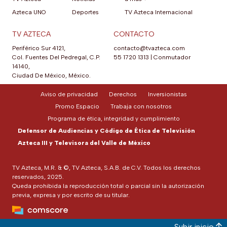
Azteca UNO
Deportes
TV Azteca Internacional
TV AZTECA
CONTACTO
Periférico Sur 4121,
contacto@tvazteca.com
Col. Fuentes Del Pedregal, C.P.
55 1720 1313
|
Conmutador
14140,
Ciudad De México, México.
Aviso de privacidad
Derechos
Inversionistas
Promo Espacio
Trabaja con nosotros
Programa de ética, integridad y cumplimiento
Defensor de Audiencias y Código de Ética de Televisión
Azteca III y Televisora del Valle de México
TV Azteca, M.R. & ©, TV Azteca, S.A.B. de C.V. Todos los derechos
reservados, 2025.
Queda prohibida la reproducción total o parcial sin la autorización
previa, expresa y por escrito de su titular.
Subir inicio