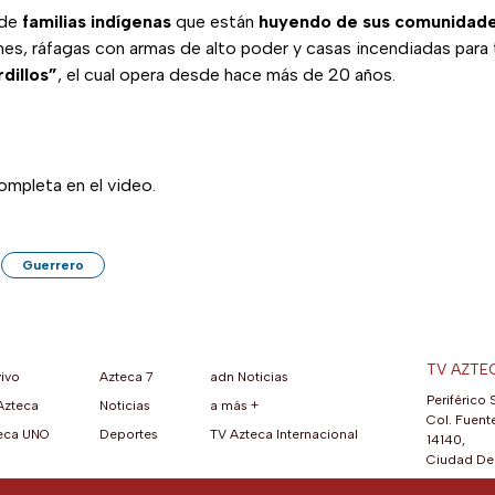
 de
familias indígenas
que están
huyendo de sus comunidad
s, ráfagas con armas de alto poder y casas incendiadas para t
dillos”
, el cual opera desde hace más de 20 años.
ompleta en el video.
Guerrero
TV AZTE
vivo
Azteca 7
adn Noticias
Periférico 
Azteca
Noticias
a más +
ueva pestaña)
na nueva pestaña)
una nueva pestaña)
re en una nueva pestaña)
se abre en una nueva pestaña)
ok (se abre en una nueva pestaña)
atsApp (se abre en una nueva pestaña)
Col. Fuente
eca UNO
Deportes
TV Azteca Internacional
14140,
Ciudad De 