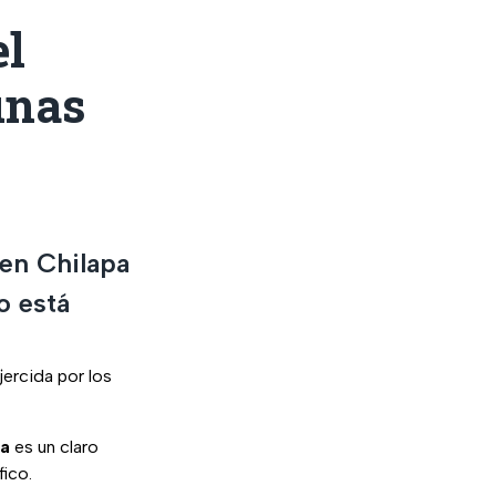
el
unas
 en Chilapa
o está
jercida por los
pa
es un claro
fico.