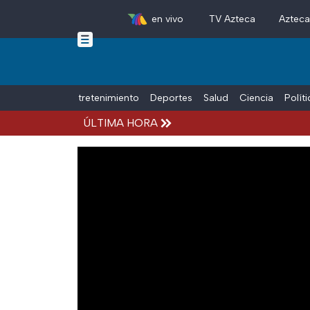
en vivo
TV Azteca
Aztec
Skip to main content
Tiempo Libre
Entretenimiento
Deportes
Salud
Ciencia
Polít
ÚLTIMA HORA