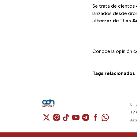
Se trata de cientos
lanzados desde drone
al
terror de “Los Ar
Conoce la opinión c
Tags relacionados
En 
TV 
Cuenta de X / Twitter (se abre en una n
Cuenta de Instagram (se abre en u
Cuenta de TikTok (se abre en 
Cuenta de YouTube (se ab
Cuenta de Telegram (
Cuenta de Facebo
Cuenta de Wh
Azt