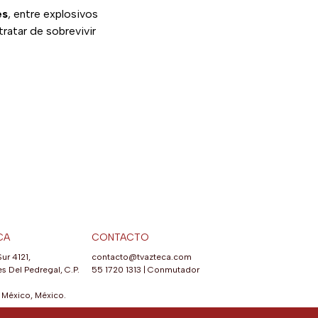
es
, entre explosivos
ratar de sobrevivir
CA
CONTACTO
Sur 4121,
contacto@tvazteca.com
s Del Pedregal, C.P.
55 1720 1313
|
Conmutador
México, México.