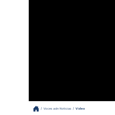
/
Voces adn Noticias
/
Video